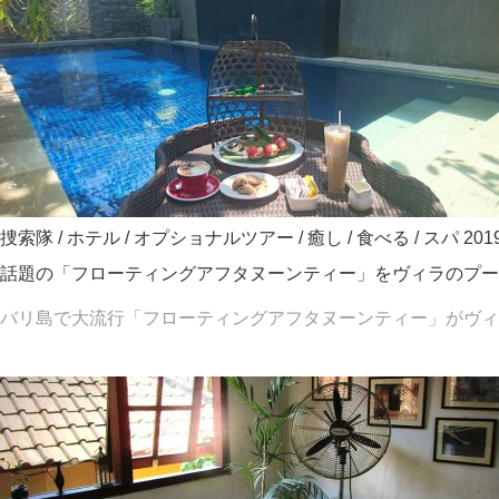
捜索隊
/
ホテル
/
オプショナルツアー
/
癒し
/
食べる
/
スパ
20
話題の「フローティングアフタヌーンティー」をヴィラのプー
バリ島で大流行「フローティングアフタヌーンティー」がヴィラの