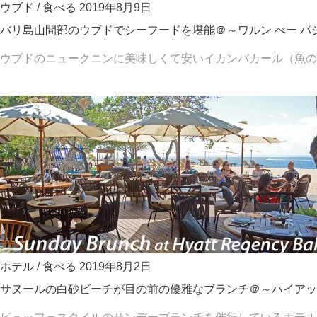
ウブド
/
食べる
2019年8月9日
バリ島山間部のウブドでシーフードを堪能＠～ワルン べー パ
ウブドのニュークニンに美味しくて安いイカンバカール（魚のBB
ホテル
/
食べる
2019年8月2日
サヌールの白砂ビーチが目の前の優雅なブランチ＠～ハイアッ