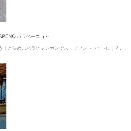
PENO ハラペーニョ～
！と決め…パラヒャンガンでスープブントゥットにする. . .