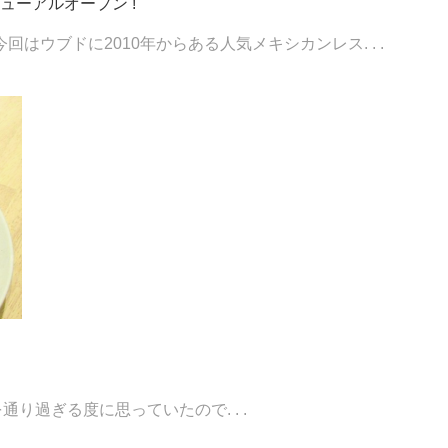
ーアルオープン !
はウブドに2010年からある人気メキシカンレス. . .
を通り過ぎる度に思っていたので. . .