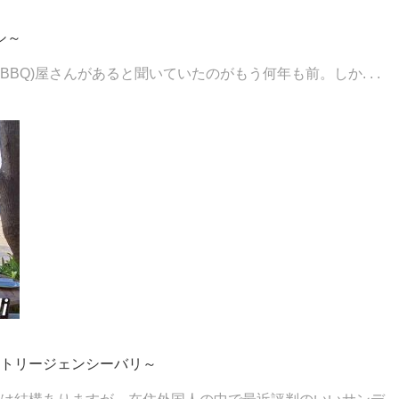
シ～
Q)屋さんがあると聞いていたのがもう何年も前。しか. . .
トリージェンシーバリ～