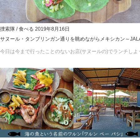
捜索隊
/
食べる
2019年8月16日
サヌール・タンブリンガン通りを眺めながらメキシカン～JALA
今日は今まで行ったことのないお店(サヌールの)でランチしよう