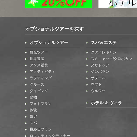
オプショナルツアーを探す
オプショナルツアー
スパ＆エステ
観光ツアー
クタ／レギャン
世界遺産
スミニャック/クロボカン
ダンス鑑賞
ヌサドゥア
アクティビティ
ジンバラン
ラフティング
サヌール
クルーズ
ウブド
ダイビング
ウルワツ
動物
ホテル & ヴィラ
フォトプラン
体験
ヨガ
スパ
最終日プラン
ロマンティックディナー