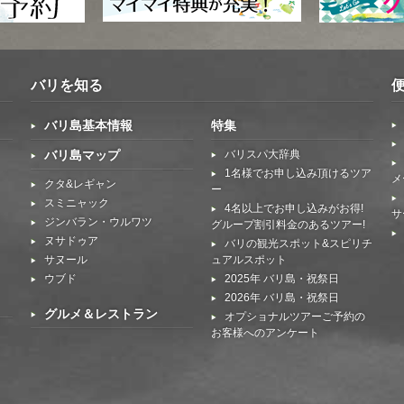
バリを知る
バリ島基本情報
特集
バリ島マップ
バリスパ大辞典
1名様でお申し込み頂けるツア
メ
クタ&レギャン
ー
スミニャック
4名以上でお申し込みがお得!
サ
ジンバラン・ウルワツ
グループ割引料金のあるツアー!
ヌサドゥア
バリの観光スポット&スピリチ
サヌール
ュアルスポット
ウブド
2025年 バリ島・祝祭日
2026年 バリ島・祝祭日
グルメ＆レストラン
オプショナルツアーご予約の
お客様へのアンケート