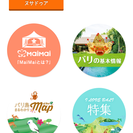
ヌサドゥア