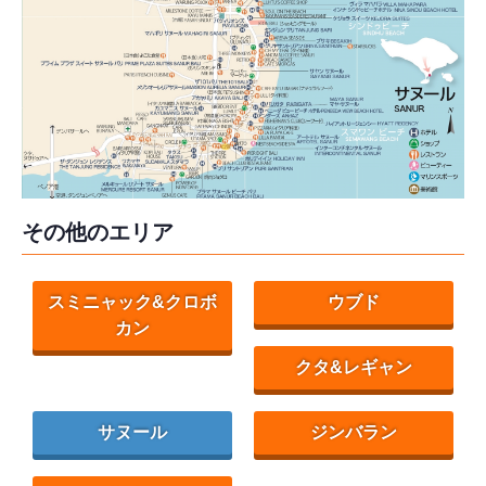
その他のエリア
スミニャック&クロボ
ウブド
カン
クタ&レギャン
サヌール
ジンバラン