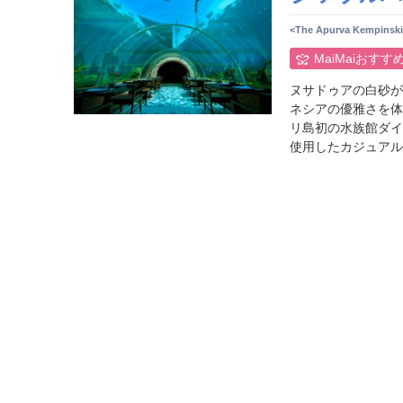
<The Apurva Kempinski 
MaiMaiおすす
ヌサドゥアの白砂が
ネシアの優雅さを体
リ島初の水族館ダイ
使用したカジュアル フ