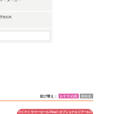
ャーターカー
予約OK
並び替え：
おすすめ順
価格順
マイマイ サマーセール Final ! オプショナルツアー&ス