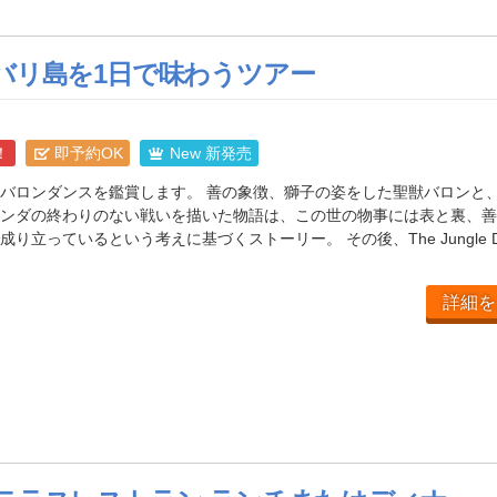
バリ島を1日で味わうツアー
！
即予約OK
New 新発売
バロンダンスを鑑賞します。 善の象徴、獅子の姿をした聖獣バロンと
ンダの終わりのない戦いを描いた物語は、この世の物事には表と裏、善
り立っているという考えに基づくストーリー。 その後、The Jungle D
詳細を