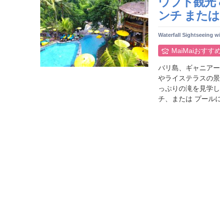
ウブド観光
ンチ また
Waterfall Sightseeing w
MaiMaiおすす
バリ島、ギャニアール
やライステラスの景
っぷりの滝を見学し
チ、または プールに浮