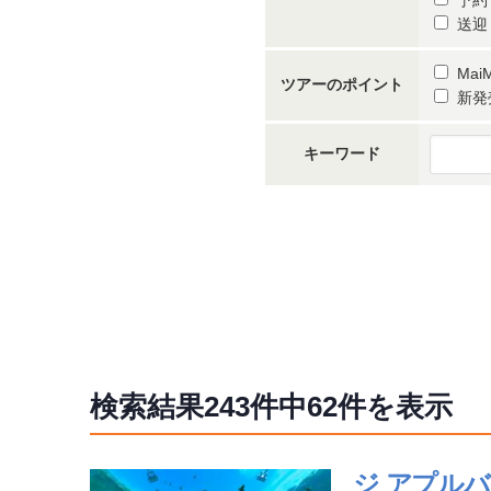
予約
送迎
Mai
ツアーのポイント
新発
キーワード
検索結果
243件中62
件を表示
ジ アプル