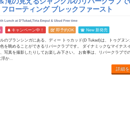
 & 滝の見えるジャングルのリバークラブで
は フローティング ブレックファースト
ith Lunch at D'Tukad,Tirta Empul & Ubud Free time
め
キャンペーン中！
即予約OK
New 新発売
のブランシンガにある、ディー トゥカッド(D Tukad)は、トゥグヌ
色を眺めることができるリバークラブです。 ダイナミックなマイナス
、写真を撮影したりしてお楽しみ下さい。 お食事は、リバークラブで
か...
詳細を