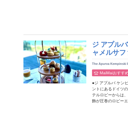
ジ アプルバ
ャメルサファ
The Apurva Kempinski B
MaiMaiおすす
●ジ アプルバ ケ
ントにあるドイツの
テルロビーからは、
飾が圧巻のロビーエリ