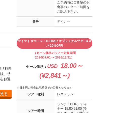
ご予約時にご希望のお
食事のスタート時間を
ご記入下さい。
食事
ディナー
マイマイ サマーセール Final ! オプショナルツアー&ス
パ 20%OFF!
（セール価格のツアー対象期間
2026/07/01 〜 2026/12/31）
18.00～
USD
セール価格：
バリ料理
は、サ
(¥2,841～)
をお過
※日本円の料金は現時点での目安となります
見る
ツアー種別
レストラン
ランチ 11:00-、ディ
ナー 18:00-21:00 (ラ
ツアー時間