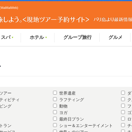
MaiWeb)
スパ
ホテル
グループ旅行
グルメ
▼
▼
す
ツアー
世界遺産
ダ
ティビティ
ラフティング
ク
ビング
動物
フ
ヨガ
ゴ
最終日プラン
ロ
トラン
ショー＆エンターテイメント
チ