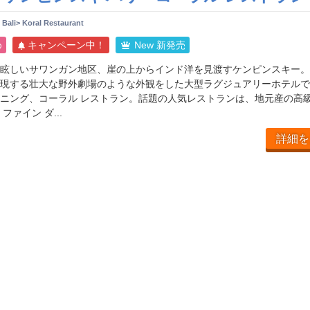
Bali> Koral Restaurant
め
キャンペーン中！
New 新発売
眩しいサワンガン地区、崖の上からインド洋を見渡すケンピンスキー。
現する壮大な野外劇場のような外観をした大型ラグジュアリーホテルで
ニング、コーラル レストラン。話題の人気レストランは、地元産の高
ァイン ダ...
詳細を