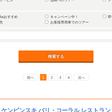
サービス
他島へのツアー
チ
Maiおすすめ
キャンペーン中！
即
売
お客様専用車でのツアー
検索する
前へ
1
2
3
4
次へ
バ ケンピンスキ バリ・コーラル レストラン