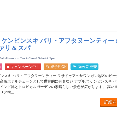
 ケンピンスキ バリ・アフタヌーンティー &
リ & スパ
ali Afternoon Tea & Camel Safari & Spa
め
キャンペーン中！
即予約OK
New 新発売
ンピンスキ バリ・アフタヌーンティー ヌサドゥアのサワンガン地区のビー
高級ホテルチェーンとして世界的に有名なジ アプルバ ケンピンスキ バ
インド洋とトロピカルガーデンの素晴らしい景色が広がります。 高い
ア横...
詳細を