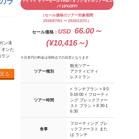
のラ
マイマイ サマーセール Final ! オプショナルツアー&ス
パ 10%OFF!
（セール価格のツアー対象期間
2026/07/01 〜 2026/12/31）
66.00～
USD
セール価格：
(¥10,416～)
ンガン滝
イオンた
のラン
※日本円の料金は現時点での目安となります
観光ツアー
ツアー種別
アクティビティ
見る
レストラン
< ランチプラン > 9:0
0-18:00 < フローティ
ツアー時間
ング ブレックファー
スト プラン > 8:30-1
6:30
フローティング ブレ
食事
ックファースト また
は ランチ