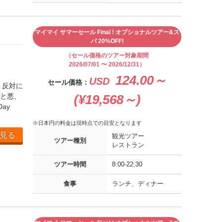
マイマイ サマーセール Final ! オプショナルツアー&ス
パ 20%OFF!
（セール価格のツアー対象期間
2026/07/01 〜 2026/12/31）
124.00～
USD
セール価格：
、反対に
と悪、
(¥19,568～)
ay
※日本円の料金は現時点での目安となります
見る
観光ツアー
ツアー種別
レストラン
ツアー時間
8:00-22:30
食事
ランチ、ディナー