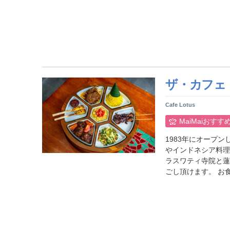
ザ・カフェ
Cafe Lotus
MaiMaiおすす
1983年にオープ
やインドネシア料理
ラスワティ寺院と蓮
ごし頂けます。 お食