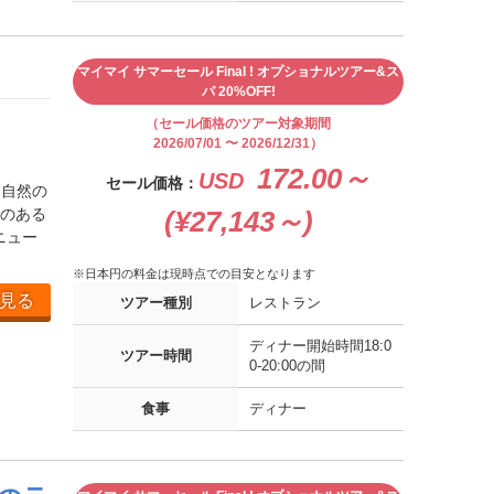
マイマイ サマーセール Final ! オプショナルツアー&ス
パ 20%OFF!
（セール価格のツアー対象期間
2026/07/01 〜 2026/12/31）
172.00～
USD
セール価格：
る自然の
のある
(¥27,143～)
ニュー
※日本円の料金は現時点での目安となります
見る
ツアー種別
レストラン
ディナー開始時間18:0
ツアー時間
0-20:00の間
食事
ディナー