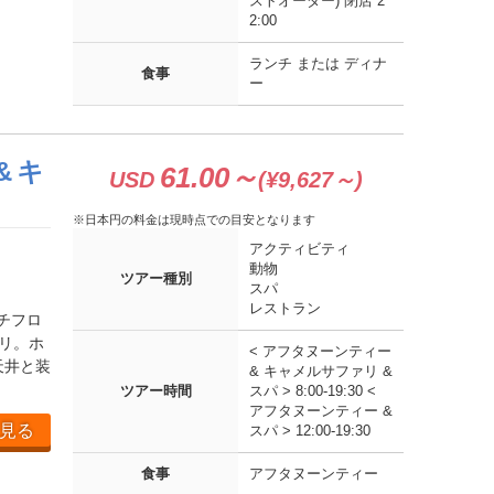
ストオーダー) 閉店 2
2:00
ランチ または ディナ
食事
ー
 キ
61.00～
USD
(¥9,627～)
※日本円の料金は現時点での目安となります
アクティビティ
動物
ツアー種別
スパ
レストラン
チフロ
リ。ホ
< アフタヌーンティー
天井と装
& キャメルサファリ &
ツアー時間
スパ > 8:00-19:30 <
アフタヌーンティー &
見る
スパ > 12:00-19:30
食事
アフタヌーンティー