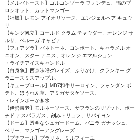
【メルバトースト】ゴルゴンゾーラ フォンデュ、鴨のプ
ロシオット、カットマンゴー
【牡蠣】レモン アイオリソース、エンジェルヘア キュウ
リ
【キング帆立】コールド クラム チャウダー、オレンジ サ
ルサ、ベルーガ キャビア
【フォアグラ】パネトーネ、コンポート、キャラメル オ
ニオン、スター アニス、オレンジ エマルジョン
・ライチアイスキャンドル
【白身魚】西京味噌グレイズ、ふりかけ、クランキー グ
ラニースミスアップル。
【キューブロール】MB7和牛サーロイン、フォンダン ポ
テト、ほうれん草、アミガサタケソース。
・レインボーかき氷
【伊勢海老】モルネーソース、サフランのリゾット、ポー
チド アスパラガス、刻みトリュフ、サバイヨン
【ドーム】透明なシュガードーム、バニラ ガナッシュ、
ベリー、マンゴーアングレーズ
【プチフール】プラリネ、ミルフィーユ