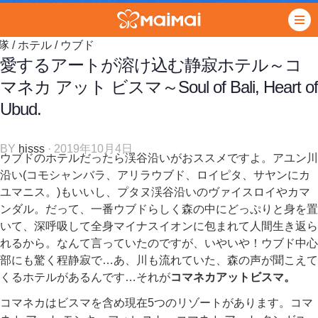
隊
/
ホテル
/
ウブド
愛するアートが溶け込む静寂ホテル～コ
マネカ アット ビスマ～Soul of Bali, Heart of
Ubud.
BY
hisss
· 2019年10月4日
ウブドのホテルだったら渓谷沿いがおススメですよ。アユン川
沿い(コモシャンバラ、アリラウブド、ロイピタ、サヤンにカ
ユマニス。)もいいし、プタヌ渓谷沿いのヴァイスロイやカマ
ンダル。だって、一番ウブドらしく森の中にどっぷりと身を置
いて、深呼吸して全身マイナスイオンに包まれて人間生き返ら
れるから。なんて言っていたのですが、いやいや！ウブド中心
部にも驚く程静寂で…あ、川も流れていた、森の声が聞こえて
くるホテルがあるんです…それが
コマネカアットビスマ。
コマネカはビスマを含め現在5つのリゾートがあります。コマ