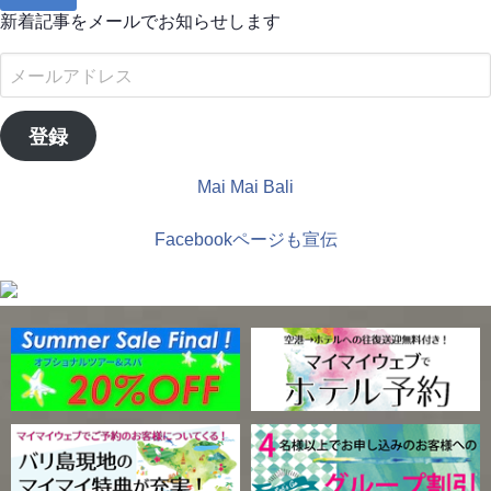
新着記事をメールでお知らせします
メ
ー
ル
登録
ア
ド
Mai Mai Bali
レ
ス
Facebookページも宣伝