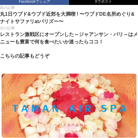
Facebookでシェア
Xでポスト
前の記事
丸1日ウブド&ウブド近郊を大満喫 ! 〜ウブドDE名所めぐり&
ナイトサファリatバリズー〜
次の記事
レストラン激戦区にオープンした～ジャアンサン・バリ～はメ
ニューも豊富で何を食べたいか迷ったらココ！
こちらの記事もどうぞ