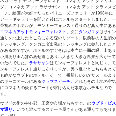
ネカ アット モンキーフォレスト、コマネカ アット タンガユ
ダ、コマネカ アット ラササヤン、コマネカ アット クラマスビ
ーチ。絵画が大好きだったバリニーズファミリーが1998年に
アートギャラリーを開いた後にホテルもスタートしました。一
番初めのホテルが、モンキーフォレスト通りのど真ん中にある
コマネカアットモンキーフォレスト。
次に
タンガユダ
はサヤン
通りを北上したところにある森のリゾート。以前私の人生初の
トレッキング、タンガユダ出発のトレッキングに参加したこと
があるのですが、ホテルのすぐそばは本当に一面の緑、山あり
小川あり田んぼのあぜ道もあり…大きな大きな風景が広がって
いたのでした。
ラササヤン
はモンキーフォレストと同じく、モ
ンキーフォレスト通りにありますが、奥へ進むとこちらもとて
も静かなウブドのホテル。そして一番新しいのがサヌールより
のギャニアールにある
クラマスビーチ。
どれもその土地の空気
にコマネカの愛するアートが溶け込んだ素敵なホテルなので
す。
ウブドの街の中心部、王宮や市場からもすぐ、の
ウブド・ビス
マ通り。
いつも混んでるステーキ屋さんがある通りでもありま
す。(笑)