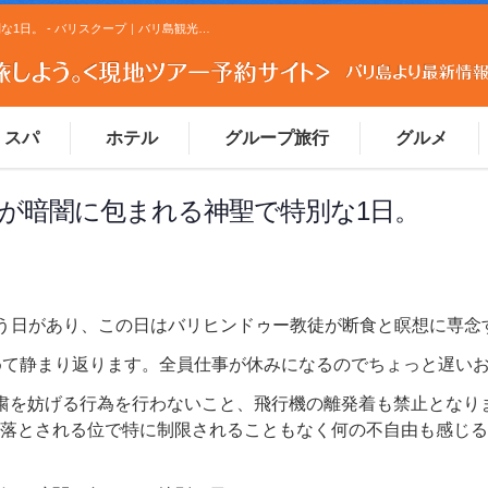
明日はニュピ(Nyepi)。世界中でバリ島だけが暗闇に包まれる神聖で特別な1日。 - バリスクープ｜バリ島観光ツアーの予約ならマイマイウェブ(MaiMaiWeb)バリスクープ｜バリ島観光ツアーの予約ならマイマイウェブ(MaiMaiWeb)
スパ
ホテル
グループ旅行
グルメ
だけが暗闇に包まれる神聖で特別な1日。
う日があり、この日はバリヒンドゥー教徒が断食と瞑想に専念
めて静まり返ります。全員仕事が休みになるのでちょっと遅い
粛を妨げる行為を行わないこと、飛行機の離発着も禁止となり
落とされる位で特に制限されることもなく何の不自由も感じる