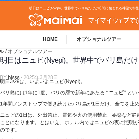
HOME
オプショナルツアー
ル
/
オプショナルツアー
明日はニュピ(Nyepi)。世界中でバリ島
BY
hisss
· 2025年3月28日
明日3/29は、いよいよニュピ(Nyepi)。
バリ島には1年に1度、バリの暦で新年にあたる
“ニュピ”
とい
1年間ノンストップで働き続けたバリ島が1日だけ、全てを止
ニュピの1日は、外出禁止、電気や火の使用禁止、娯楽など静
ことになります。とはいえ、ホテル内ではニュピの夜に照明が
のです。