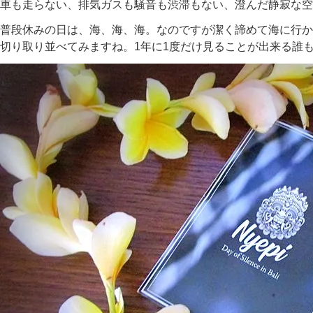
車も走らない、排気ガスも騒音も渋滞もない、澄んだ静寂な空
普段休みの日は、海、海、海。なのですが潔く諦めて海に行か
切り取り並べてみますね。1年に1度だけ見ることが出来る誰