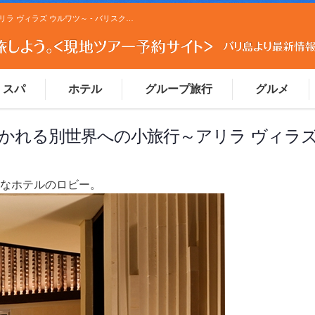
驚く程の他との違い。真っ青な水平線に導かれる別世界への小旅行～アリラ ヴィラズ ウルワツ～ - バリスクープ｜バリ島観光ツアーの予約ならマイマイウェブ(MaiMaiWeb)バリスクープ｜バリ島観光ツアーの予約ならマイマイウェブ(MaiMaiWeb)
スパ
ホテル
グループ旅行
グルメ
かれる別世界への小旅行～アリラ ヴィラズ
なホテルのロビー。