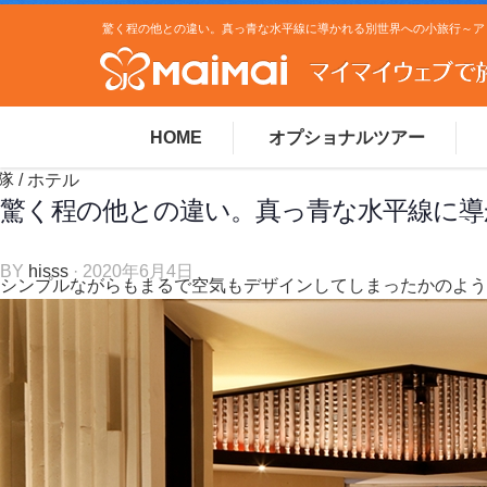
HOME
オプショナルツアー
隊
/
ホテル
驚く程の他との違い。真っ青な水平線に導
BY
hisss
· 2020年6月4日
シンプルながらもまるで空気もデザインしてしまったかのよう