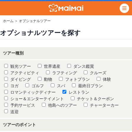
ホーム
＞ オプショナルツアー
オプショナルツアーを探す
ツアー種別
観光ツアー
世界遺産
ダンス鑑賞
アクティビティ
ラフティング
クルーズ
ダイビング
動物
フォトプラン
体験
ヨガ
ゴルフ
スパ
最終日プラン
ロマンティックディナー
レストラン
ショー＆エンターテイメント
チケット＆クーポン
予約サービス
他島へのツアー
チャーターカー
送迎
ツアーのポイント