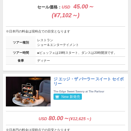
45.00～
セール価格：
USD
(¥7,102～)
※日本円の料金は現時点での目安となります
レストラン
ツアー種別
ショー＆エンターテイメント
ツアー時間
●ビュッフェは19時スタート、ダンスは20時開演です。
食事
ディナー
ジ エッジ・ザ パーラー スイート セイボ
リー
The Edge Sweet Savory at The Parlour
New 新発売
80.00～
USD
(¥12,625～)
※日本円の料金は現時点での目安となります