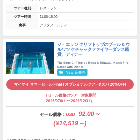
ツアー種別
レストラン
ツアー時間
11:00-18:00
食事
アフタヌーンティー
ジ・エッジ クリフトップのプール & ウ
ルワツ ケチャックファイヤーダンス鑑
賞、ディナー
The Edge Clif Top de Relax & Uluwatu, Kecak Fire
Dance with Dinner
New 新発売
マイマイ サマーセール Final ! オプショナルツアー&スパ 20%OFF!
（セール価格のツアー対象期間
2026/07/01 〜 2026/12/31）
92.00～
セール価格：
USD
(¥14,519～)