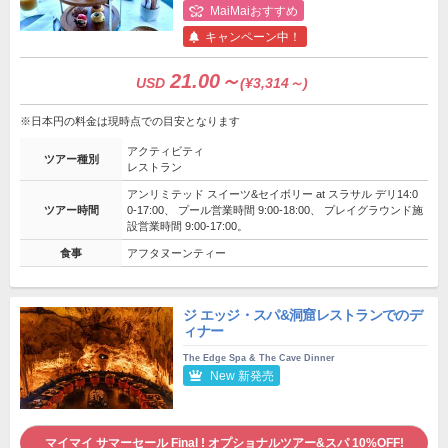
MaiMaiおすすめ
キャンペーン中！
21.00～
USD
(¥3,314～)
※日本円の料金は現時点での目安となります
アクティビティ
ツアー種別
レストラン
アンリミテッド スイーツ&セイボリー at スラサル デリ14:0
ツアー時間
0-17:00、 プール営業時間 9:00-18:00、 プレイグラウンド施
設営業時間 9:00-17:00。
食事
アフタヌーンティー
ジ エッジ・スパ&洞窟レストランでのデ
ィナー
The Edge Spa & The Cave Dinner
New 新発売
マイマイ サマーセール Final ! オプショナルツアー&スパ 10%OFF!