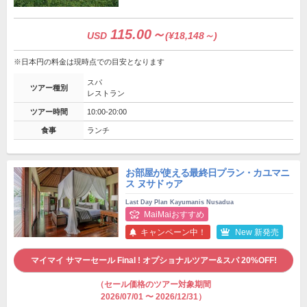
115.00～
USD
(¥18,148～)
※日本円の料金は現時点での目安となります
スパ
ツアー種別
レストラン
ツアー時間
10:00-20:00
食事
ランチ
お部屋が使える最終日プラン・カユマニ
ス ヌサドゥア
Last Day Plan Kayumanis Nusadua
MaiMaiおすすめ
キャンペーン中！
New 新発売
マイマイ サマーセール Final ! オプショナルツアー&スパ 20%OFF!
（セール価格のツアー対象期間
2026/07/01 〜 2026/12/31）