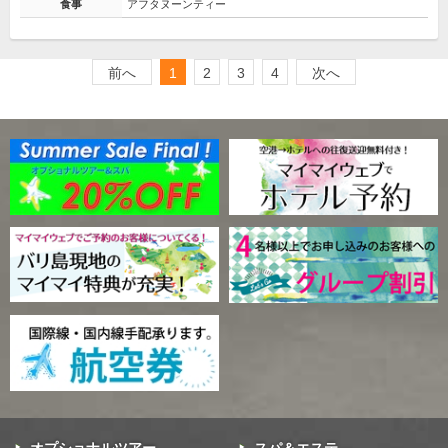
食事
アフタヌーンティー
前へ
1
2
3
4
次へ
オプショナルツアー
スパ＆エステ