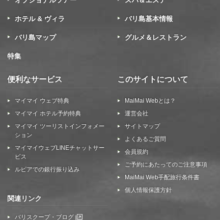
ホテル & ヴィラ
バリ島基本情報
バリ島マップ
グルメ＆レストラン
特集
便利なサービス
このサイトについて
マイマイ ウェブ特典
MaiMai Webとは？
マイマイ ホテル予約特典
運営会社
マイマイ ツーリストインフォメー
サイトマップ
ション
よくあるご質問
マイマイウェブLINEチャットサー
会員規約
ビス
ご予約にあたってのご注意事項
ルピアでの銀行振り込み
MaiMai Web手配旅行条件書
個人情報保護方針
関連リンク
バリスクープ・ブログ