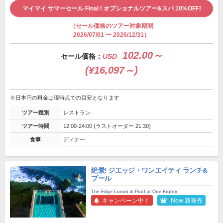
マイマイ サマーセール Final ! オプショナルツアー&スパ 10%OFF!
（セール価格のツアー対象期間
2026/07/01 〜 2026/12/31）
102.00～
セール価格：
USD
(¥16,097～)
※日本円の料金は現時点での目安となります
ツアー種別
レストラン
ツアー時間
12:00-24:00 (ラストオーダー 21:30)
食事
ディナー
絶景! ジエッジ・ワンエイティ ランチ&
プール
The Edge Lunch & Pool at One Eighty
キャンペーン中！
New 新発売