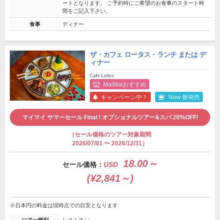
ートとなります。 ご予約時にご希望のお食事のスタート時
間をご記入下さい。
食事
ディナー
ザ・カフェ ロータス・ランチ または デ
ィナー
Cafe Lotus
MaiMaiおすすめ
キャンペーン中！
New 新発売
マイマイ サマーセール Final ! オプショナルツアー&スパ 20%OFF!
（セール価格のツアー対象期間
2026/07/01 〜 2026/12/31）
18.00～
セール価格：
USD
(¥2,841～)
※日本円の料金は現時点での目安となります