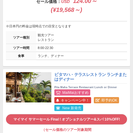
124.00～
セール価格：
USD
(¥19,568～)
※日本円の料金は現時点での目安となります
観光ツアー
ツアー種別
レストラン
ツアー時間
8:00-22:30
食事
ランチ、ディナー
ピタマハ・テラスレストラン ランチまた
はディナー
Pita Maha Terrace Restaurant Lunch or Dinner
MaiMaiおすすめ
キャンペーン中！
即予約OK
New 新発売
マイマイ サマーセール Final ! オプショナルツアー&スパ 10%OFF!
（セール価格のツアー対象期間