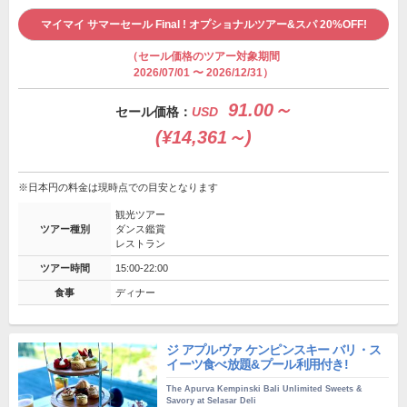
マイマイ サマーセール Final ! オプショナルツアー&スパ 20%OFF!
（セール価格のツアー対象期間
2026/07/01 〜 2026/12/31）
91.00～
セール価格：
USD
(¥14,361～)
※日本円の料金は現時点での目安となります
観光ツアー
ツアー種別
ダンス鑑賞
レストラン
ツアー時間
15:00-22:00
食事
ディナー
ジ アプルヴァ ケンピンスキー バリ・ス
イーツ食べ放題&プール利用付き!
The Apurva Kempinski Bali Unlimited Sweets &
Savory at Selasar Deli