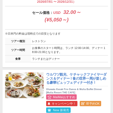
2026/07/01 〜 2026/12/31）
32.00～
セール価格：
USD
(¥5,050～)
※日本円の料金は現時点での目安となります
ツアー種別
レストラン
お食事のスタート時間は、ランチ 12:00-14:00、ディナー 1
ツアー時間
8:00-21:00となります。
食事
ランチまたはディナー
ウルワツ観光、ケチャックファイヤーダ
ンス＆ディナー ! 食の世界一周が楽しめ
る豪華ビュッフェディナー付き !
Uluwatu Kecak Fire Dance & Mulia Buffet Dinner
[Mulia Resort THE CAFE]
MaiMaiおすすめ
キャンペーン中！
即予約OK
New 新発売