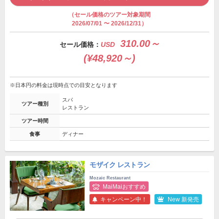
（セール価格のツアー対象期間
2026/07/01 〜 2026/12/31）
310.00～
セール価格：
USD
(¥48,920～)
※日本円の料金は現時点での目安となります
スパ
ツアー種別
レストラン
ツアー時間
食事
ディナー
モザイク レストラン
Mozaic Restaurant
MaiMaiおすすめ
キャンペーン中！
New 新発売