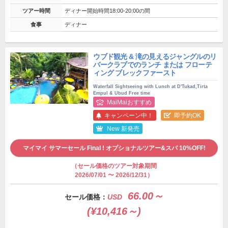
ツアー時間
ディナー開始時間18:00-20:00の間
食事
ディナー
ウブド観光 & 滝の見えるジャングルのリ
バークラブでのランチ または フローテ
ィング ブレックファースト
Waterfall Sightseeing with Lunch at D'Tukad,Tirta
Empul & Ubud Free time
MaiMaiおすすめ
キャンペーン中！
即予約OK
New 新発売
マイマイ サマーセール Final ! オプショナルツアー&スパ 10%OFF!
（セール価格のツアー対象期間
2026/07/01 〜 2026/12/31）
66.00～
セール価格：
USD
(¥10,416～)