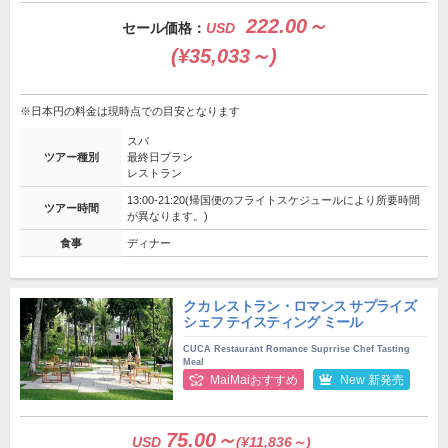
222.00～
セール価格：
USD
(¥35,033～)
※日本円の料金は現時点での目安となります
スパ
ツアー種別
最終日プラン
レストラン
13:00-21:20(帰国便のフライトスケジュールにより所要時間
ツアー時間
が異なります。)
食事
ディナー
クカ レストラン・ロマンス サプライズ
シェフ テイスティング ミール
CUCA Restaurant Romance Suprrise Chef Tasting
Meal
MaiMaiおすすめ
New 新発売
75.00～
USD
(¥11,836～)