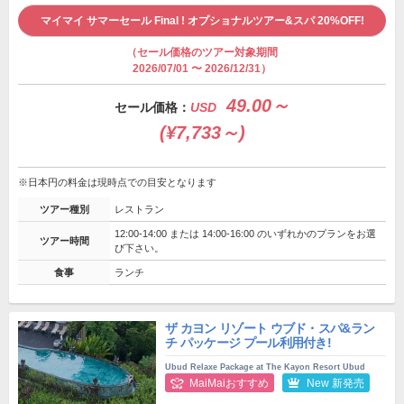
マイマイ サマーセール Final ! オプショナルツアー&スパ 20%OFF!
（セール価格のツアー対象期間
2026/07/01 〜 2026/12/31）
49.00～
セール価格：
USD
(¥7,733～)
※日本円の料金は現時点での目安となります
ツアー種別
レストラン
12:00-14:00 または 14:00-16:00 のいずれかのプランをお選
ツアー時間
び下さい。
食事
ランチ
ザ カヨン リゾート ウブド・スパ&ラン
チ パッケージ プール利用付き!
Ubud Relaxe Package at The Kayon Resort Ubud
MaiMaiおすすめ
New 新発売