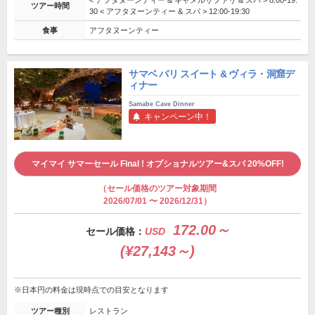
ツアー時間
30 < アフタヌーンティー & スパ > 12:00-19:30
食事
アフタヌーンティー
サマベ バリ スイート & ヴィラ・洞窟デ
ィナー
Samabe Cave Dinner
キャンペーン中！
マイマイ サマーセール Final ! オプショナルツアー&スパ 20%OFF!
（セール価格のツアー対象期間
2026/07/01 〜 2026/12/31）
172.00～
セール価格：
USD
(¥27,143～)
※日本円の料金は現時点での目安となります
ツアー種別
レストラン