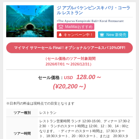
ジ アプルバ ケンピンスキ バリ・コーラ
ル レストラン
<The Apurva Kempinski Bali> Koral Restaurant
MaiMaiおすすめ
キャンペーン中！
New 新発売
マイマイ サマーセール Final ! オプショナルツアー&スパ 10%OFF!
（セール価格のツアー対象期間
2026/07/01 〜 2026/12/31）
128.00～
セール価格：
USD
(¥20,200～)
※日本円の料金は現時点での目安となります
ツアー種別
レストラン
レストラン営業時間 ランチ 12:00-15:00、ディナー 17:30-2
2:30 ・ランチのスタート時間は 12:00、12：30、14：00と
なります。 ・ディナー のスタート時間は、17:30スター
ツアー時間
ト、18:30スタート、20：00スタート、または 20:30スタ