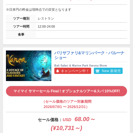
※日本円の料金は現時点での目安となります
ツアー種別
レストラン
ツアー時間
12:00-24:00
食事
バリサファリ&マリンパーク・バルーナ
ショー
Bali Safari & Marine Park Varuna Show
キャンペーン中！
New 新発売
マイマイ サマーセール Final ! オプショナルツアー&スパ 10%OFF!
（セール価格のツアー対象期間
2026/07/01 〜 2026/12/31）
68.00～
セール価格：
USD
(¥10,731～)