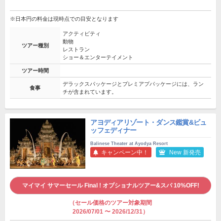
※日本円の料金は現時点での目安となります
アクティビティ
動物
ツアー種別
レストラン
ショー＆エンターテイメント
ツアー時間
デラックスパッケージとプレミアプパッケージには、ラン
食事
チが含まれています。
アヨディアリゾート・ダンス鑑賞&ビュ
ッフェディナー
Balinese Theater at Ayodya Resort
キャンペーン中！
New 新発売
マイマイ サマーセール Final ! オプショナルツアー&スパ 10%OFF!
（セール価格のツアー対象期間
2026/07/01 〜 2026/12/31）