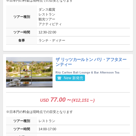
※日本円の料金は現時点での目安となります
ダンス鑑賞
レストラン
ツアー種別
観光ツアー
アクティビティ
ツアー時間
12:30-22:00
食事
ランチ・ディナー
ザ リッツカールトン バリ・アフタヌー
ンティー
Ritz Carlton Bali Lounge & Bar Afternoon Tea
New 新発売
77.00～
USD
(¥12,151～)
※日本円の料金は現時点での目安となります
ツアー種別
レストラン
ツアー時間
14:00-17:00