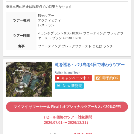
※日本円の料金は現時点での目安となります
観光ツアー
ツアー種別
アクティビティ
レストラン
< ランチプラン > 9:00-18:00 < フローティング ブレックフ
ツアー時間
ァースト プラン > 8:30-16:30
食事
フローティング ブレックファースト または ランチ
滝を巡る・バリ島を1日で味わうツアー
Relish Island Tour
キャンペーン中！
即予約OK
New 新発売
マイマイ サマーセール Final ! オプショナルツアー&スパ 20%OFF!
（セール価格のツアー対象期間
2026/07/01 〜 2026/12/31）