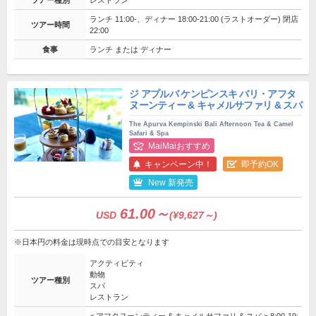
ツアー種別
レストラン
ランチ 11:00-、ディナー 18:00-21:00 (ラストオーダー) 閉店
ツアー時間
22:00
食事
ランチ または ディナー
ジ アプルバ ケンピンスキ バリ・アフタ
ヌーンティー & キャメルサファリ & スパ
The Apurva Kempinski Bali Afternoon Tea & Camel
Safari & Spa
MaiMaiおすすめ
キャンペーン中！
即予約OK
New 新発売
61.00～
USD
(¥9,627～)
※日本円の料金は現時点での目安となります
アクティビティ
動物
ツアー種別
スパ
レストラン
< アフタヌーンティー & キャメルサファリ & スパ > 8:00-19: