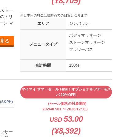
(¥8,709)
ストー
※日本円の料金は現時点での目安となります
のトリ
ーン マ
エリア
ジンバラン
ボディマッサージ
見る
ストーンマッサージ
メニュータイプ
フラワーバス
合計時間
150分
マイマイ サマーセール Final ! オプショナルツアー&ス
パ 20%OFF!
 (SKPH)
（セール価格の対象期間
2026/07/01 〜 2026/12/31）
53.00
USD
(¥8,392)
ッサー