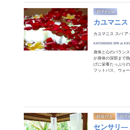
即予約OK
カユマニス カ
カユマニス スパ ア
KAYUMANIS SPA at KA
身体と心のバランス
が身体の深部まで熱
げに栄養たっぷりの
フットバス、ウォーム
軽食付き
即予
センサリ―・