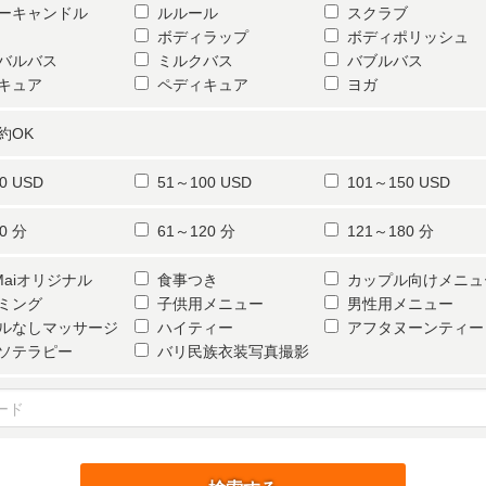
ーキャンドル
ルルール
スクラブ
ボディラップ
ボディポリッシュ
バルバス
ミルクバス
バブルバス
キュア
ペディキュア
ヨガ
約OK
0 USD
51～100 USD
101～150 USD
0 分
61～120 分
121～180 分
iMaiオリジナル
食事つき
カップル向けメニュ
ミング
子供用メニュー
男性用メニュー
ルなしマッサージ
ハイティー
アフタヌーンティー
ソテラピー
バリ民族衣装写真撮影