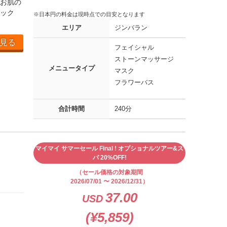
お肌の
ック
※日本円の料金は現時点での目安となります
エリア
ジンバラン
見る
フェイシャル
ストーンマッサージ
メニュータイプ
マスク
フラワーバス
合計時間
240分
マイマイ サマーセール Final ! オプショナルツアー&ス
パ 20%OFF!
（セール価格の対象期間
2026/07/01 〜 2026/12/31）
37.00
USD
(¥5,859)