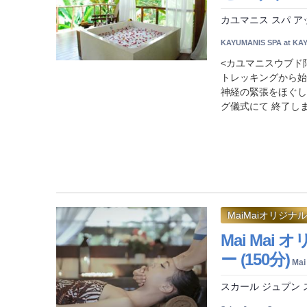
カユマニス スパ ア
KAYUMANIS SPA at KA
<カユマニスウブド
トレッキングから始
神経の緊張をほぐし
グ儀式にて 終了します
MaiMaiオリジナル
Mai Ma
ー (150分)
Mai
スカール ジュプン 