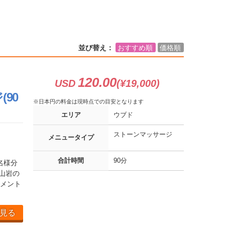
並び替え：
おすすめ順
価格順
120.00
USD
(¥19,000)
90
※日本円の料金は現時点での目安となります
エリア
ウブド
ストーンマッサージ
メニュータイプ
合計時間
90分
名様分
山岩の
メント
見る