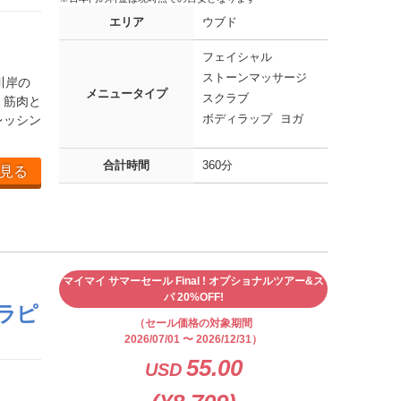
エリア
ウブド
フェイシャル
ストーンマッサージ
川岸の
メニュータイプ
スクラブ
、筋肉と
レッシン
ボディラップ
ヨガ
合計時間
360分
見る
マイマイ サマーセール Final ! オプショナルツアー&ス
パ 20%OFF!
テラピ
（セール価格の対象期間
2026/07/01 〜 2026/12/31）
55.00
USD