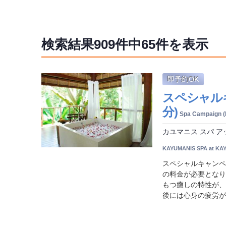
検索結果
909件中65
件を表示
即予約OK
スペシャル
分)
Spa Campaign (
カユマニス スパ ア
KAYUMANIS SPA at KA
スペシャルキャンペ
の料金が必要となり
もつ癒しの特性が、
後には心身の疲労が回