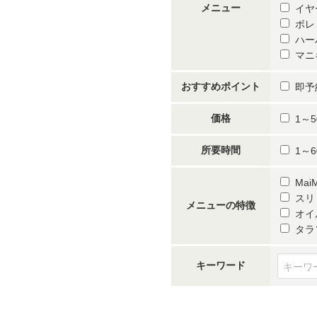
メニュー
イヤ
ボレ
ハー
マニ
おすすめポイント
即予
価格
1～5
所要時間
1～6
Ma
スリ
メニューの特徴
オイ
タラ
キーワード