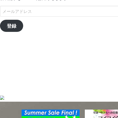
メ
ー
ル
登録
ア
ド
レ
ス