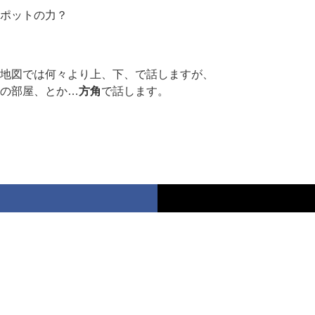
ポットの力？
地図では何々より上、下、で話しますが、
の部屋、とか…
方角
で話します。