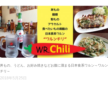
フ
丼もの、うどん、お好み焼きなどお腹に溜まる日本食系ワルン～ワルン
チリ～
2018年5月25日