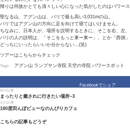
帰りは何故かとても清々しい心になった気がしたのはパワース
聖なる山、アグン山は、バリで最も高い3,031mの山。
バリではアグン山の方向に足を向けて寝てはいけません。
ちなみに、日本人が、場所を説明するときに、そこを右、左、
バリの人の説明は、「そこをもっと東ー東ー」、とか「西側」
どっちにいったらいいか分からない…(笑)
ツアーはこちらからチェック
アグン山
ランプヤン寺院
天空の寺院
パワースポット
Tags :
Facebookでシェア
前の記事
まったりと癒されに行きたい場所−3
次の記事
180度田んぼビューなのんびりカフェ
こちらの記事もどうぞ