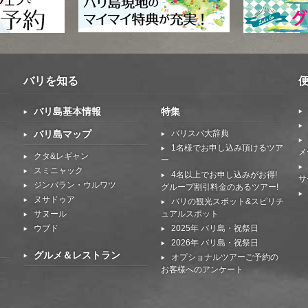
バリを知る
バリ島基本情報
特集
バリ島マップ
バリスパ大辞典
1名様でお申し込み頂けるツア
メ
クタ&レギャン
ー
スミニャック
4名以上でお申し込みがお得!
サ
ジンバラン・ウルワツ
グループ割引料金のあるツアー!
ヌサドゥア
バリの観光スポット&スピリチ
サヌール
ュアルスポット
ウブド
2025年 バリ島・祝祭日
2026年 バリ島・祝祭日
グルメ＆レストラン
オプショナルツアーご予約の
お客様へのアンケート