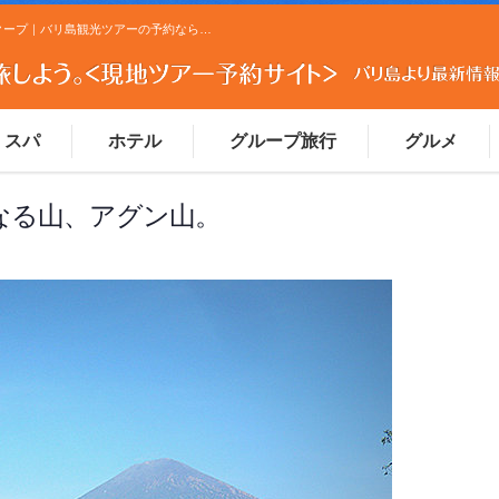
バリ百景 その⑲ 天空の寺院から見た、聖なる山、アグン山。 - バリスクープ｜バリ島観光ツアーの予約ならマイマイウェブ(MaiMaiWeb)バリスクープ｜バリ島観光ツアーの予約ならマイマイウェブ(MaiMaiWeb)
スパ
ホテル
グループ旅行
グルメ
なる山、アグン山。