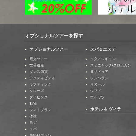
オプショナルツアーを探す
オプショナルツアー
スパ＆エステ
観光ツアー
クタ／レギャン
世界遺産
スミニャック/クロボカン
ダンス鑑賞
ヌサドゥア
アクティビティ
ジンバラン
ラフティング
サヌール
クルーズ
ウブド
ダイビング
ウルワツ
動物
ホテル & ヴィラ
フォトプラン
体験
ヨガ
スパ
最終日プラン