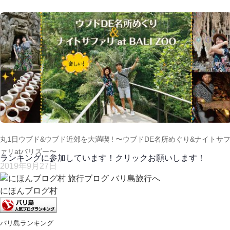
丸1日ウブド&ウブド近郊を大満喫 ! 〜ウブドDE名所めぐり&ナイトサ
ァリatバリズー〜
ランキングに参加しています！クリックお願いします！
2019年9月27日
にほんブログ村
バリ島ランキング