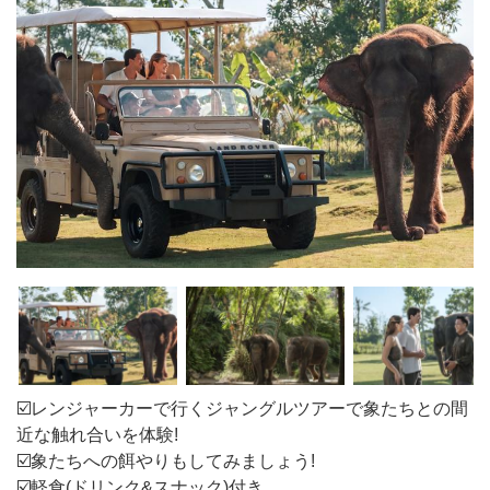
☑️レンジャーカーで行くジャングルツアーで象たちとの間
近な触れ合いを体験!
☑️象たちへの餌やりもしてみましょう!
☑️軽食(ドリンク&スナック)付き。