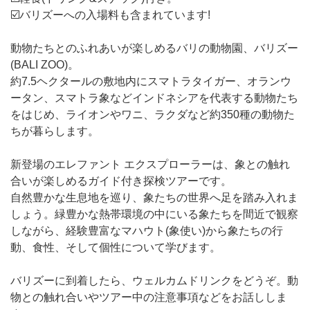
☑️バリズーへの入場料も含まれています!
動物たちとのふれあいが楽しめるバリの動物園、バリズー
(BALI ZOO)。
約7.5ヘクタールの敷地内にスマトラタイガー、オランウ
ータン、スマトラ象などインドネシアを代表する動物たち
をはじめ、ライオンやワニ、ラクダなど約350種の動物た
ちが暮らします。
新登場のエレファント エクスプローラーは、象との触れ
合いが楽しめるガイド付き探検ツアーです。
自然豊かな生息地を巡り、象たちの世界へ足を踏み入れま
しょう。緑豊かな熱帯環境の中にいる象たちを間近で観察
しながら、経験豊富なマハウト(象使い)から象たちの行
動、食性、そして個性について学びます。
バリズーに到着したら、ウェルカムドリンクをどうぞ。動
物との触れ合いやツアー中の注意事項などをお話ししま