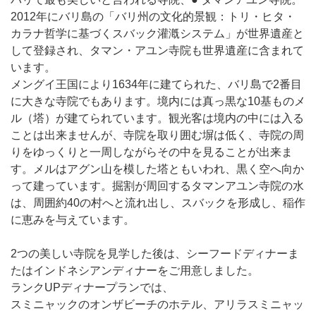
2012年にバリ島の「バリ州の文化的景観：トリ・ヒタ・
カラナ哲学に基づくスバック灌漑システム」が世界遺産と
して登録され、タマン・アユン寺院も世界遺産に含まれて
います。
メングイ王国により1634年に建てられた、バリ島で2番目
に大きな寺院でもあります。境内には真っ黒な10基ものメ
ル（塔）が建てられています。観光客は境内の中には入る
ことは出来ませんが、寺院を取り囲む塀は低く、寺院の周
りをゆっくりと一周しながらその中を見ることが出来ま
す。メルはアグン山を模した塔ともいわれ、黒く空へ向か
って建っています。掘割が周回するタマンアユン寺院の水
は、周囲約40の村へと流れ出し、スバックを形成し、稲作
に恵みを与えています。
2つの美しい寺院を見学した後は、シーフードディナーま
たはインドネシアンディナーをご用意しました。
ランクUPディナープランでは、
スミニャックのオンザビーチのホテル、アリラスミニャッ