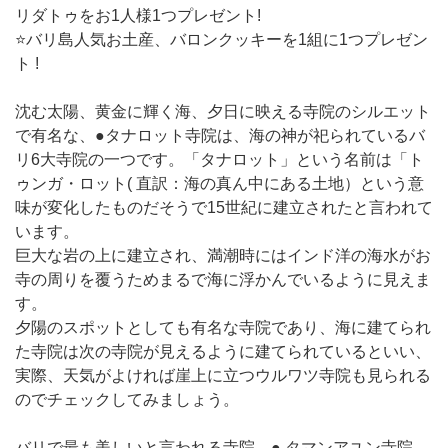
リダトゥをお1人様1つプレゼント!
⭐️バリ島人気お土産、バロンクッキーを1組に1つプレゼン
ト !
沈む太陽、黄金に輝く海、夕日に映える寺院のシルエット
で有名な、●タナロット寺院は、海の神が祀られているバ
リ6大寺院の一つです。「タナロット」という名前は「ト
ゥンガ・ロット( 直訳：海の真ん中にある土地）という意
味が変化したものだそうで15世紀に建立されたと言われて
います。
巨大な岩の上に建立され、満潮時にはインド洋の海水がお
寺の周りを覆うためまるで海に浮かんでいるように見えま
す。
夕陽のスポットとしても有名な寺院であり、海に建てられ
た寺院は次の寺院が見えるように建てられているといい、
実際、天気がよければ崖上に立つウルワツ寺院も見られる
のでチェックしてみましょう。
バリで最も美しいと言われる寺院、● タマンアユン寺院。