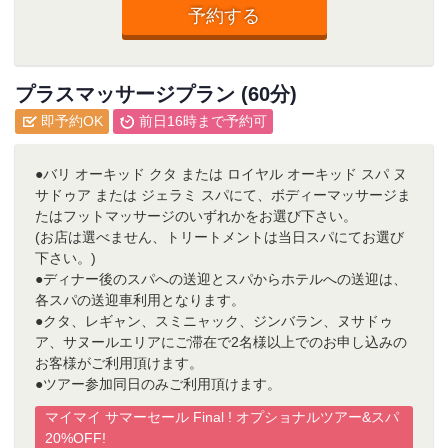
予約する
プラスマッサージプラン (60分)
即予約OK
前日16時まで予約可
●バリ オーキッド クタ または ロイヤル オーキッド スパ ヌ
サドゥア または ジェラミ スパにて、ボディーマッサージま
たはフットマッサージのいずれかをお選び下さい。
(お店は選べません、トリートメントは当日スパにてお選び
下さい。)
●ディナー後のスパへの送迎とスパからホテルへの送迎は、
各スパの送迎車利用となります。
●クタ、レギャン、スミニャック、ジンバラン、ヌサドゥ
ア、サヌールエリアにご滞在で2名様以上でのお申し込みの
お客様がご利用頂けます。
●ツアー参加同日のみご利用頂けます。
マイマイ サマーセール Final ! オプショナルツアー&スパ
20%OFF!