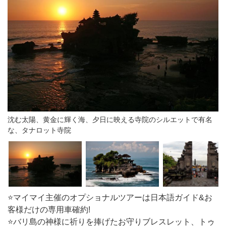
沈む太陽、黄金に輝く海、夕日に映える寺院のシルエットで有名
な、タナロット寺院
⭐️マイマイ主催のオプショナルツアーは日本語ガイド&お
客様だけの専用車確約!
⭐️バリ島の神様に祈りを捧げたお守りブレスレット、トゥ