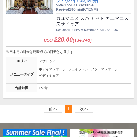
ブ・リバイバル(180分)
SPA/1 for 2 Executive
Revival180min(KYENM)
カユマニス スパ アット カユマニス
ヌサドゥア
KAYUMANIS SPA at KAYUMANIS NUSA DUA
220.00
USD
(¥34,745)
※日本円の料金は現時点での目安となります
エリア
ヌサドゥア
ボディマッサージ
フェイシャル
フットマッサージ
メニュータイプ
ペディキュア
合計時間
180分
前へ
1
次へ