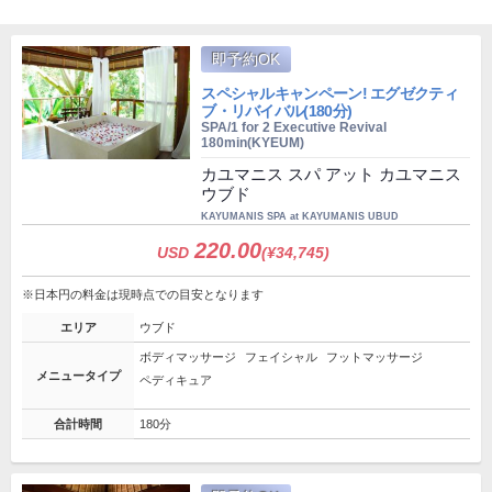
即予約OK
スペシャルキャンペーン! エグゼクティ
ブ・リバイバル(180分)
SPA/1 for 2 Executive Revival
180min(KYEUM)
カユマニス スパ アット カユマニス
ウブド
KAYUMANIS SPA at KAYUMANIS UBUD
220.00
USD
(¥34,745)
※日本円の料金は現時点での目安となります
エリア
ウブド
ボディマッサージ
フェイシャル
フットマッサージ
メニュータイプ
ペディキュア
合計時間
180分