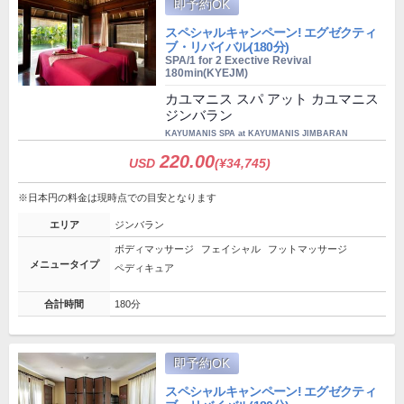
即予約OK
スペシャルキャンペーン! エグゼクティ
ブ・リバイバル(180分)
SPA/1 for 2 Exective Revival
180min(KYEJM)
カユマニス スパ アット カユマニス
ジンバラン
KAYUMANIS SPA at KAYUMANIS JIMBARAN
220.00
USD
(¥34,745)
※日本円の料金は現時点での目安となります
エリア
ジンバラン
ボディマッサージ
フェイシャル
フットマッサージ
メニュータイプ
ペディキュア
合計時間
180分
即予約OK
スペシャルキャンペーン! エグゼクティ