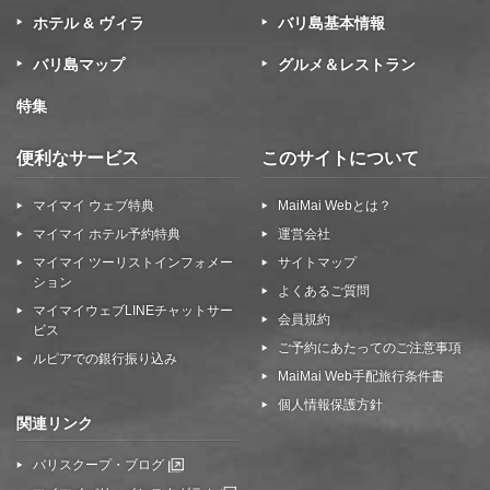
ホテル & ヴィラ
バリ島基本情報
バリ島マップ
グルメ＆レストラン
特集
便利なサービス
このサイトについて
マイマイ ウェブ特典
MaiMai Webとは？
マイマイ ホテル予約特典
運営会社
マイマイ ツーリストインフォメー
サイトマップ
ション
よくあるご質問
マイマイウェブLINEチャットサー
会員規約
ビス
ご予約にあたってのご注意事項
ルピアでの銀行振り込み
MaiMai Web手配旅行条件書
個人情報保護方針
関連リンク
バリスクープ・ブログ