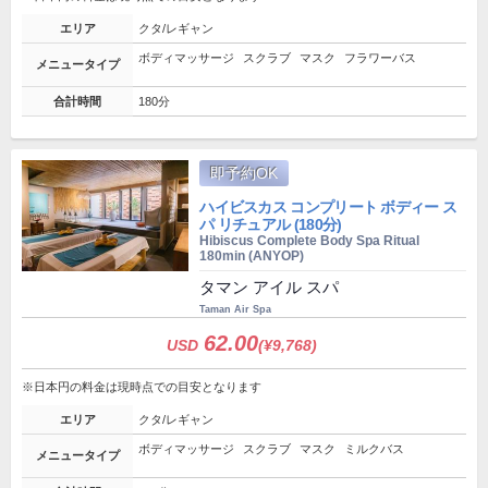
エリア
クタ/レギャン
ボディマッサージ
スクラブ
マスク
フラワーバス
メニュータイプ
合計時間
180分
即予約OK
ハイビスカス コンプリート ボディー ス
パ リチュアル (180分)
Hibiscus Complete Body Spa Ritual
180min (ANYOP)
タマン アイル スパ
Taman Air Spa
62.00
USD
(¥9,768)
※日本円の料金は現時点での目安となります
エリア
クタ/レギャン
ボディマッサージ
スクラブ
マスク
ミルクバス
メニュータイプ