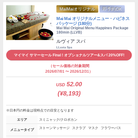
MaiMaiオリジナル
即予約OK
Mai Mai オリジナルメニュー・ハピネス
パッケージ (180分)
Mai Mai Original Menu Happines Package
180min (LLVB)
ルヴィア スパ
LLuvia Spa
マイマイ サマーセール Final ! オプショナルツアー&スパ 20%OFF!
（セール価格の対象期間
2026/07/01 〜 2026/12/31）
52.00
USD
(¥8,193)
※日本円の料金は現時点での目安となります
エリア
スミニャック/クロボカン
ストーンマッサージ
スクラブ
マスク
フラワーバス
メニュータイプ