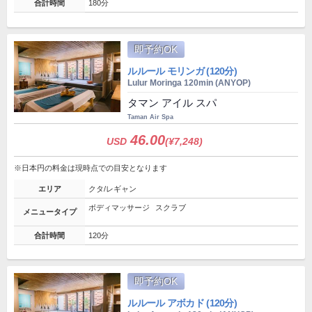
合計時間
180分
即予約OK
ルルール モリンガ (120分)
Lulur Moringa 120min (ANYOP)
タマン アイル スパ
Taman Air Spa
46.00
USD
(¥7,248)
※日本円の料金は現時点での目安となります
エリア
クタ/レギャン
ボディマッサージ
スクラブ
メニュータイプ
合計時間
120分
即予約OK
ルルール アボカド (120分)