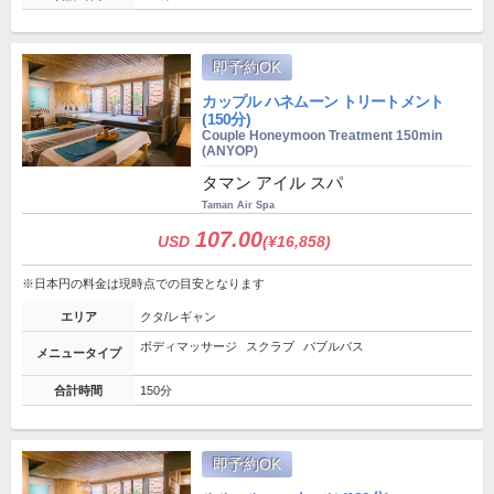
即予約OK
カップル ハネムーン トリートメント
(150分)
Couple Honeymoon Treatment 150min
(ANYOP)
タマン アイル スパ
Taman Air Spa
107.00
USD
(¥16,858)
※日本円の料金は現時点での目安となります
エリア
クタ/レギャン
ボディマッサージ
スクラブ
バブルバス
メニュータイプ
合計時間
150分
即予約OK