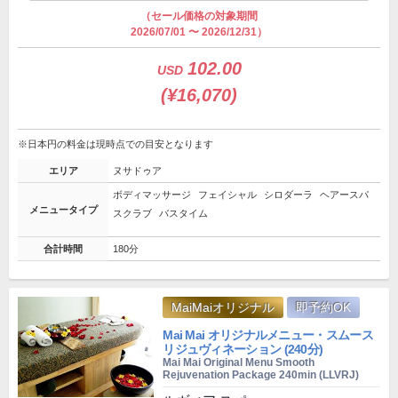
（セール価格の対象期間
2026/07/01 〜 2026/12/31）
102.00
USD
(¥16,070)
※日本円の料金は現時点での目安となります
エリア
ヌサドゥア
ボディマッサージ
フェイシャル
シロダーラ
ヘアースパ
メニュータイプ
スクラブ
バスタイム
合計時間
180分
MaiMaiオリジナル
即予約OK
Mai Mai オリジナルメニュー・スムース
リジュヴィネーション (240分)
Mai Mai Original Menu Smooth
Rejuvenation Package 240min (LLVRJ)