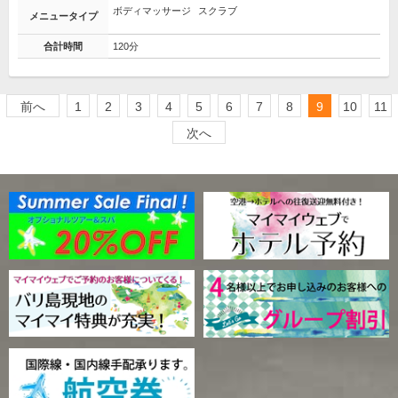
ボディマッサージ
スクラブ
メニュータイプ
合計時間
120分
前へ
1
2
3
4
5
6
7
8
9
10
11
次へ