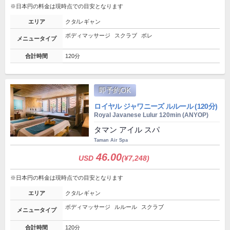
※日本円の料金は現時点での目安となります
エリア
クタ/レギャン
ボディマッサージ
スクラブ
ボレ
メニュータイプ
合計時間
120分
即予約OK
ロイヤル ジャワニーズ ルルール (120分)
Royal Javanese Lulur 120min (ANYOP)
タマン アイル スパ
Taman Air Spa
46.00
USD
(¥7,248)
※日本円の料金は現時点での目安となります
エリア
クタ/レギャン
ボディマッサージ
ルルール
スクラブ
メニュータイプ
合計時間
120分