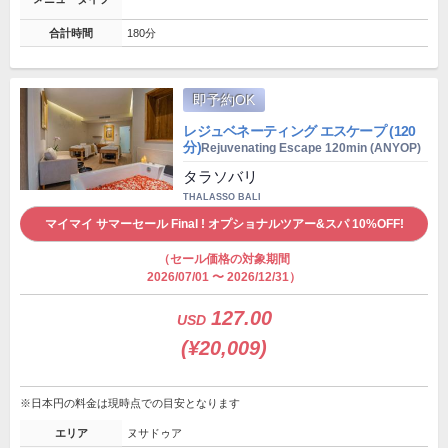
合計時間
180分
即予約OK
レジュベネーティング エスケープ (120
分)
Rejuvenating Escape 120min (ANYOP)
タラソバリ
THALASSO BALI
マイマイ サマーセール Final ! オプショナルツアー&スパ 10%OFF!
（セール価格の対象期間
2026/07/01 〜 2026/12/31）
127.00
USD
(¥20,009)
※日本円の料金は現時点での目安となります
エリア
ヌサドゥア