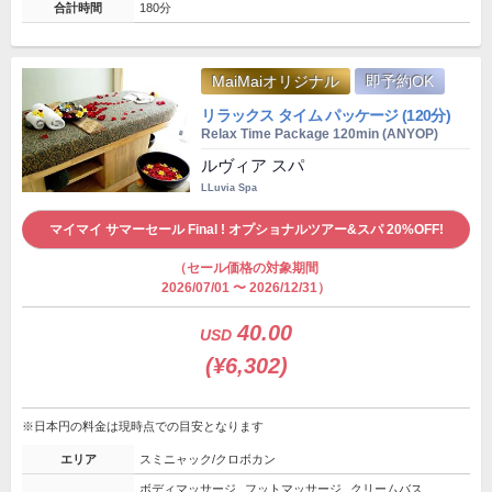
合計時間
180分
MaiMaiオリジナル
即予約OK
リラックス タイム パッケージ (120分)
Relax Time Package 120min (ANYOP)
ルヴィア スパ
LLuvia Spa
マイマイ サマーセール Final ! オプショナルツアー&スパ 20%OFF!
（セール価格の対象期間
2026/07/01 〜 2026/12/31）
40.00
USD
(¥6,302)
※日本円の料金は現時点での目安となります
エリア
スミニャック/クロボカン
ボディマッサージ
フットマッサージ
クリームバス