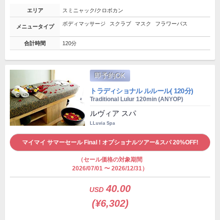
エリア
スミニャック/クロボカン
ボディマッサージ
スクラブ
マスク
フラワーバス
メニュータイプ
合計時間
120分
即予約OK
トラディショナル ルルール( 120分)
Traditional Lulur 120min (ANYOP)
ルヴィア スパ
LLuvia Spa
マイマイ サマーセール Final ! オプショナルツアー&スパ 20%OFF!
（セール価格の対象期間
2026/07/01 〜 2026/12/31）
40.00
USD
(¥6,302)