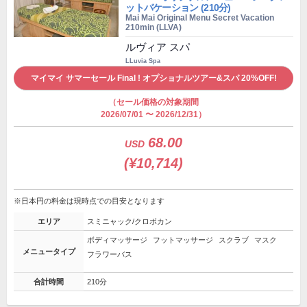
ットバケーション (210分)
Mai Mai Original Menu Secret Vacation
210min (LLVA)
ルヴィア スパ
LLuvia Spa
マイマイ サマーセール Final ! オプショナルツアー&スパ 20%OFF!
（セール価格の対象期間
2026/07/01 〜 2026/12/31）
68.00
USD
(¥10,714)
※日本円の料金は現時点での目安となります
エリア
スミニャック/クロボカン
ボディマッサージ
フットマッサージ
スクラブ
マスク
メニュータイプ
フラワーバス
合計時間
210分