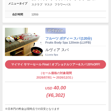
メニュータイプ
スクラブ
マスク
フラワーバス
合計時間
120分
即予約OK
フルーツ ボディー スパ (120分)
Fruits Body Spa 120min (LLVFB)
ルヴィア スパ
LLuvia Spa
マイマイ サマーセール Final ! オプショナルツアー&スパ 20%OFF!
（セール価格の対象期間
2026/07/01 〜 2026/12/31）
40.00
USD
(¥6,302)
※日本円の料金は現時点での目安となります