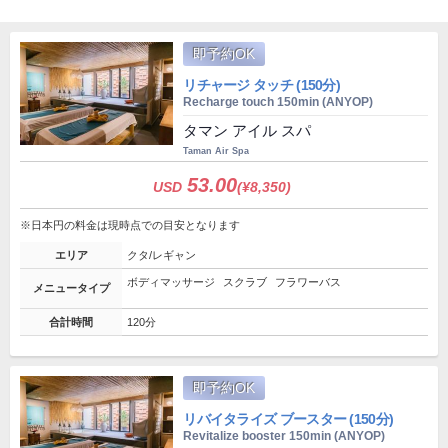
即予約OK
リチャージ タッチ (150分)
Recharge touch 150min (ANYOP)
タマン アイル スパ
Taman Air Spa
53.00
USD
(¥8,350)
※日本円の料金は現時点での目安となります
エリア
クタ/レギャン
ボディマッサージ
スクラブ
フラワーバス
メニュータイプ
合計時間
120分
即予約OK
リバイタライズ ブースター (150分)
Revitalize booster 150min (ANYOP)