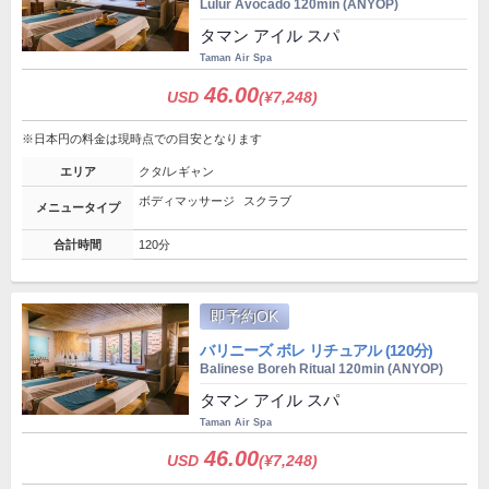
Lulur Avocado 120min (ANYOP)
タマン アイル スパ
Taman Air Spa
46.00
USD
(¥7,248)
※日本円の料金は現時点での目安となります
エリア
クタ/レギャン
ボディマッサージ
スクラブ
メニュータイプ
合計時間
120分
即予約OK
バリニーズ ボレ リチュアル (120分)
Balinese Boreh Ritual 120min (ANYOP)
タマン アイル スパ
Taman Air Spa
46.00
USD
(¥7,248)