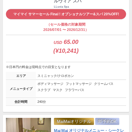
ルヴィア スパ
LLuvia Spa
マイマイ サマーセール Final ! オプショナルツアー&スパ 20%OFF!
（セール価格の対象期間
2026/07/01 〜 2026/12/31）
65.00
USD
(¥10,241)
※日本円の料金は現時点での目安となります
エリア
スミニャック/クロボカン
ボディマッサージ
フットマッサージ
クリームバス
メニュータイプ
スクラブ
マスク
フラワーバス
合計時間
240分
MaiMaiオリジナル
即予約OK
Mai Mai オリジナルメニュー・シークレ