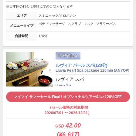
※日本円の料金は現時点での目安となります
エリア
スミニャック/クロボカン
ボディマッサージ
スクラブ
マスク
フラワーバス
メニュータイプ
合計時間
120分
即予約OK
ルヴィア パール スパ(120分)
Lluvia Pearl Spa package 120min (ANYOP)
ルヴィア スパ
LLuvia Spa
マイマイ サマーセール Final ! オプショナルツアー&スパ 20%OFF!
（セール価格の対象期間
2026/07/01 〜 2026/12/31）
42.00
USD
(¥6,617)