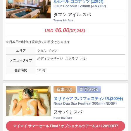
ルルール ココナッツ (120分)
Lulur Coconut 120min (ANYOP)
タマン アイル スパ
Taman Air Spa
46.00
USD
(¥7,248)
※日本円の料金は現時点での目安となります
エリア
クタ/レギャン
ボディマッサージ
スクラブ
ボレ
メニュータイプ
合計時間
120分
食事つき
即予約OK
ヌサドゥア スパ フェスティバル(300分)
Nusa Dua Spa Festival 300min(NDSP)
ヌサ バリ スパ
Nusa Bali Spa
マイマイ サマーセール Final ! オプショナルツアー&スパ 20%OFF!