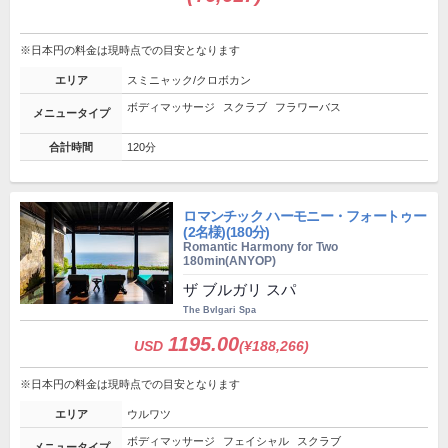
※日本円の料金は現時点での目安となります
エリア
スミニャック/クロボカン
ボディマッサージ
スクラブ
フラワーバス
メニュータイプ
合計時間
120分
ロマンチック ハーモニー・フォートゥー
(2名様)(180分)
Romantic Harmony for Two
180min(ANYOP)
ザ ブルガリ スパ
The Bvlgari Spa
1195.00
USD
(¥188,266)
※日本円の料金は現時点での目安となります
エリア
ウルワツ
ボディマッサージ
フェイシャル
スクラブ
メニュータイプ