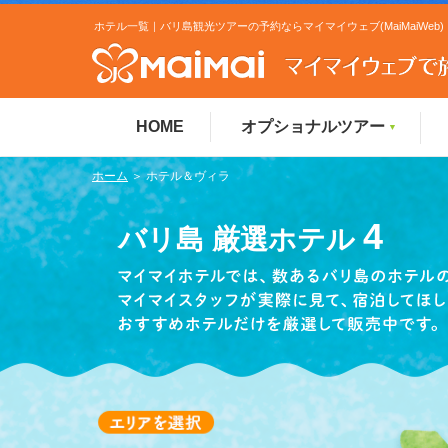
ホテル一覧｜バリ島観光ツアーの予約ならマイマイウェブ(MaiMaiWeb)
HOME
オプショナルツアー
▼
ホーム
＞ ホテル＆ヴィラ
4
バリ島 厳選ホテル