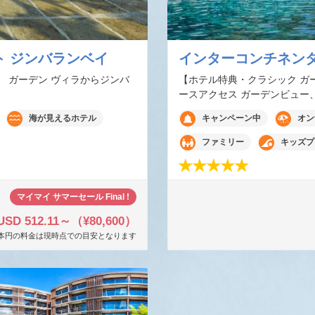
ト ジンバランベイ
インターコンチネンタ
、 ガーデン ヴィラからジンバ
【ホテル特典・クラシック ガ
ースアクセス ガーデンビュー、
海が見えるホテル
キャンペーン中
オン
ファミリー
キッズプ
マイマイ サマーセール Final !
USD 512.11～（¥80,600）
本円の料金は現時点での目安となります