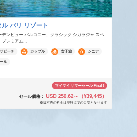
ル バリ リゾート
ーデンビュー バルコニー、クラシック シガラジャ スペ
プレミアム...
ザビーチ
カップル
女子旅
シニア
ール
マイマイ サマーセール Final !
USD 250.62～（¥39,445）
セール価格：
※日本円の料金は現時点での目安となります