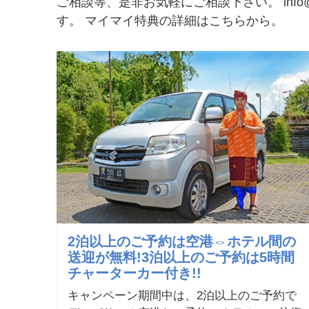
ご相談等、是非お気軽にご相談下さい。 info@maimai-ba
す。 マイマイ特典の詳細は
こちらから。
2泊以上のご予約は空港⇔ホテル間の
送迎が無料!3泊以上のご予約は5時間
チャーターカー付き!!
キャンペーン期間中は、2泊以上のご予約で