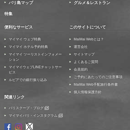
バリ島マップ
グルメ＆レストラン
特集
便利なサービス
このサイトについて
マイマイ ウェブ特典
MaiMai Webとは？
マイマイ ホテル予約特典
運営会社
マイマイ ツーリストインフォメー
サイトマップ
ション
よくあるご質問
マイマイウェブLINEチャットサー
会員規約
ビス
ご予約にあたってのご注意事項
ルピアでの銀行振り込み
MaiMai Web手配旅行条件書
個人情報保護方針
関連リンク
バリスクープ・ブログ
マイマイバリ・インスタグラム