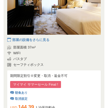
部屋の設備をさらに見る
部屋面積 37m²
WIFI
バスタブ
セーフティボックス
期間限定割引※変更・取消・返金不可
マイマイ サマーセール Final !
朝食あり
取消規定
144.39
USD
１泊平均料金