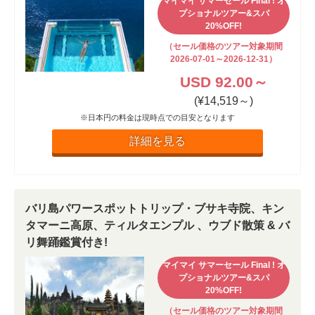
マイマイ サマーセール Final ! オ
プショナルツアー&スパ
20%OFF!
（セール価格のツアー対象期間
2026-07-01～2026-12-31）
USD 92.00～
(¥14,519～)
※日本円の料金は現時点での目安となります
詳細を見る
バリ島パワースポットトリップ・ブサキ寺院、キン
タマーニ高原、ティルタエンプル 、ウブド散策 & バ
リ舞踊鑑賞付き!
マイマイ サマーセール Final ! オ
プショナルツアー&スパ
20%OFF!
（セール価格のツアー対象期間