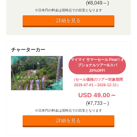
(¥8,049～)
※日本円の料金は現時点での目安となります
詳細を見る
チャーターカー
マイマイ サマーセール Final ! オ
プショナルツアー&スパ
20%OFF!
（セール価格のツアー対象期間
2026-07-01～2026-12-31）
USD 49.00～
(¥7,733～)
※日本円の料金は現時点での目安となります
詳細を見る