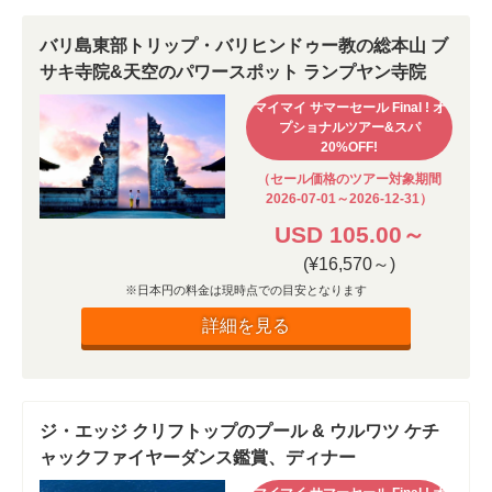
バリ島東部トリップ・バリヒンドゥー教の総本山 ブ
サキ寺院&天空のパワースポット ランプヤン寺院
マイマイ サマーセール Final ! オ
プショナルツアー&スパ
20%OFF!
（セール価格のツアー対象期間
2026-07-01～2026-12-31）
USD 105.00～
(¥16,570～)
※日本円の料金は現時点での目安となります
詳細を見る
ジ・エッジ クリフトップのプール & ウルワツ ケチ
ャックファイヤーダンス鑑賞、ディナー