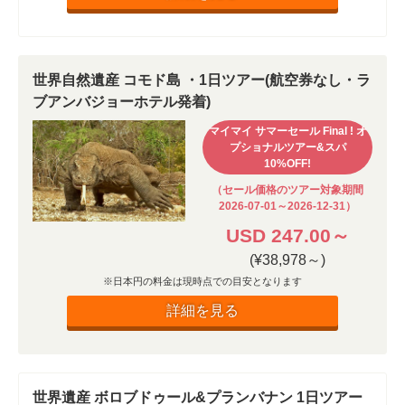
世界自然遺産 コモド島 ・1日ツアー(航空券なし・ラ
ブアンバジョーホテル発着)
マイマイ サマーセール Final ! オ
プショナルツアー&スパ
10%OFF!
（セール価格のツアー対象期間
2026-07-01～2026-12-31）
USD 247.00～
(¥38,978～)
※日本円の料金は現時点での目安となります
詳細を見る
世界遺産 ボロブドゥール&プランバナン 1日ツアー