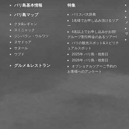
バリ島基本情報
特集
バリ島マップ
バリスパ大辞典
1名様でお申し込み頂けるツア
メ
クタ&レギャン
ー
スミニャック
4名以上でお申し込みがお得!
サ
ジンバラン・ウルワツ
グループ割引料金のあるツアー!
ヌサドゥア
バリの観光スポット&スピリチ
サヌール
ュアルスポット
ウブド
2025年 バリ島・祝祭日
2026年 バリ島・祝祭日
グルメ＆レストラン
オプショナルツアーご予約の
お客様へのアンケート