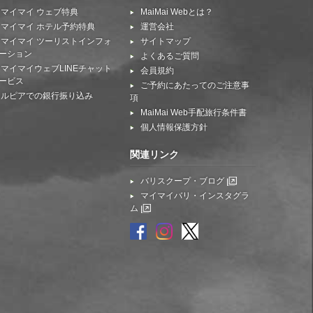
マイマイ ウェブ特典
MaiMai Webとは？
マイマイ ホテル予約特典
運営会社
マイマイ ツーリストインフォ
サイトマップ
ーション
よくあるご質問
マイマイウェブLINEチャット
会員規約
ービス
ご予約にあたってのご注意事
ルピアでの銀行振り込み
項
MaiMai Web手配旅行条件書
個人情報保護方針
関連リンク
バリスクープ・ブログ
マイマイバリ・インスタグラ
ム