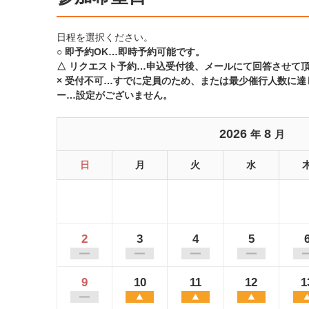
日程を選択ください。
○ 即予約OK…即時予約可能です。
△ リクエスト予約…申込受付後、メールにて回答させて
× 受付不可…すでに定員のため、または最少催行人数に
ー…設定がございません。
2026
8
年
月
日
月
火
水
2
3
4
5
9
10
11
12
1