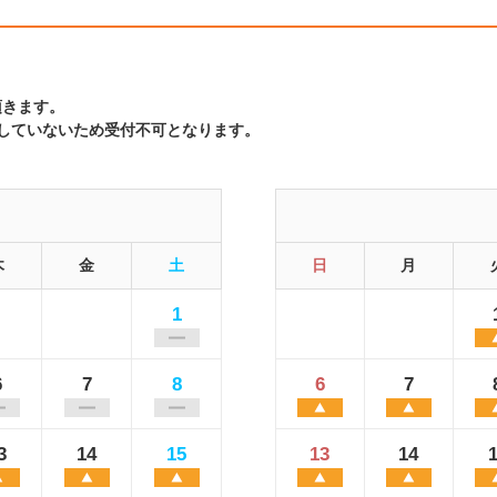
頂きます。
達していないため受付不可となります。
木
金
土
日
月
1
6
7
8
6
7
3
14
15
13
14