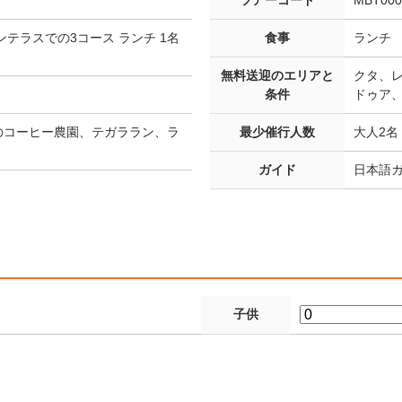
ツアーコード
MBT000
テラスでの3コース ランチ 1名
食事
ランチ
無料送迎のエリアと
クタ、
条件
ドゥア
のコーヒー農園、テガララン、ラ
最少催行人数
大人2名
ガイド
日本語
子供