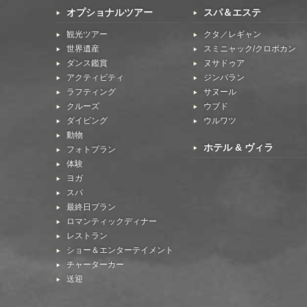
オプショナルツアー
スパ＆エステ
観光ツアー
クタ／レギャン
世界遺産
スミニャック/クロボカン
ダンス鑑賞
ヌサドゥア
アクティビティ
ジンバラン
ラフティング
サヌール
クルーズ
ウブド
ダイビング
ウルワツ
動物
ホテル & ヴィラ
フォトプラン
体験
ヨガ
スパ
最終日プラン
ロマンティックディナー
レストラン
ショー＆エンターテイメント
チャーターカー
送迎