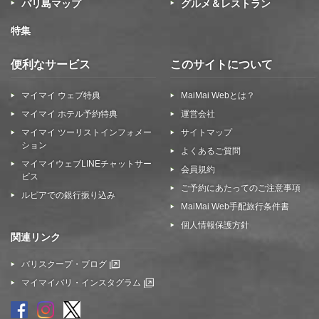
バリ島マップ
グルメ＆レストラン
特集
便利なサービス
このサイトについて
マイマイ ウェブ特典
MaiMai Webとは？
マイマイ ホテル予約特典
運営会社
マイマイ ツーリストインフォメー
サイトマップ
ション
よくあるご質問
マイマイウェブLINEチャットサー
会員規約
ビス
ご予約にあたってのご注意事項
ルピアでの銀行振り込み
MaiMai Web手配旅行条件書
個人情報保護方針
関連リンク
バリスクープ・ブログ
マイマイバリ・インスタグラム