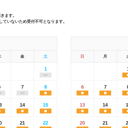
頂きます。
達していないため受付不可となります。
木
金
土
日
月
1
6
7
8
6
7
3
14
15
13
14
0
21
22
20
21