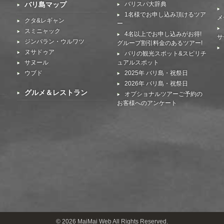
バリ島マップ
バリスパ大辞典
1名様でお申し込み頂けるツア
メ
クタ&レギャン
ー
スミニャック
4名以上でお申し込みがお得!
サ
ジンバラン・ウルワツ
グループ割引料金のあるツアー!
ヌサドゥア
バリの観光スポット&スピリチ
サヌール
ュアルスポット
ウブド
2025年 バリ島・祝祭日
2026年 バリ島・祝祭日
グルメ＆レストラン
オプショナルツアーご予約の
お客様へのアンケート
© 2026 MaiMai Web All Rights Reserved.