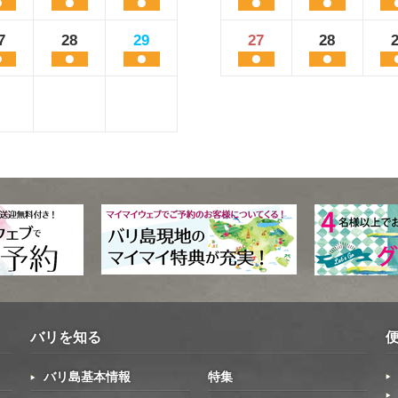
7
28
29
27
28
バリを知る
バリ島基本情報
特集