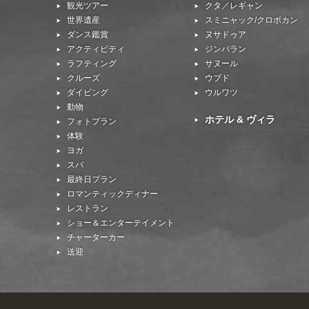
観光ツアー
クタ／レギャン
世界遺産
スミニャック/クロボカン
ダンス鑑賞
ヌサドゥア
アクティビティ
ジンバラン
ラフティング
サヌール
クルーズ
ウブド
ダイビング
ウルワツ
動物
ホテル & ヴィラ
フォトプラン
体験
ヨガ
スパ
最終日プラン
ロマンティックディナー
レストラン
ショー＆エンターテイメント
チャーターカー
送迎