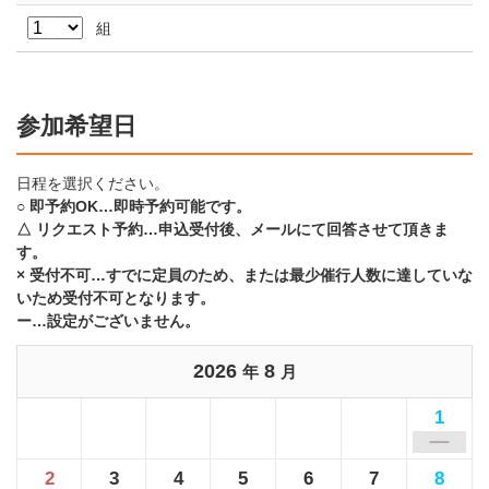
組
参加希望日
日程を選択ください。
○ 即予約OK…即時予約可能です。
△ リクエスト予約…申込受付後、メールにて回答させて頂きま
す。
× 受付不可…すでに定員のため、または最少催行人数に達していな
いため受付不可となります。
ー…設定がございません。
2026
8
年
月
1
2
3
4
5
6
7
8