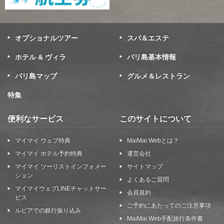
オプショナルツアー
スパ＆エステ
ホテル & ヴィラ
バリ島基本情報
バリ島マップ
グルメ＆レストラン
特集
便利なサービス
このサイトについて
マイマイ ウェブ特典
MaiMai Webとは？
マイマイ ホテル予約特典
運営会社
マイマイ ツーリストインフォメー
サイトマップ
ション
よくあるご質問
マイマイウェブLINEチャットサー
会員規約
ビス
ご予約にあたってのご注意事項
ルピアでの銀行振り込み
MaiMai Web手配旅行条件書