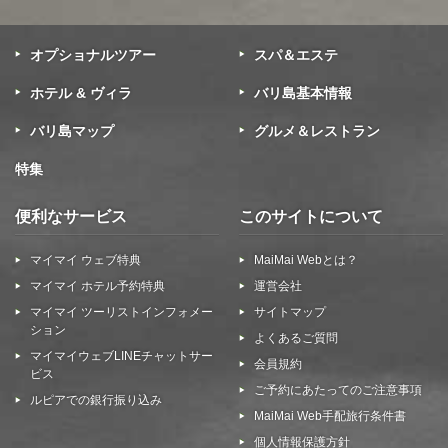
オプショナルツアー
スパ＆エステ
ホテル & ヴィラ
バリ島基本情報
バリ島マップ
グルメ＆レストラン
特集
便利なサービス
このサイトについて
マイマイ ウェブ特典
MaiMai Webとは？
マイマイ ホテル予約特典
運営会社
マイマイ ツーリストインフォメー
サイトマップ
ション
よくあるご質問
マイマイウェブLINEチャットサー
会員規約
ビス
ご予約にあたってのご注意事項
ルピアでの銀行振り込み
MaiMai Web手配旅行条件書
個人情報保護方針