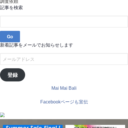
調査依頼
記事を検索
Search
for:
新着記事をメールでお知らせします
メ
ー
ル
登録
ア
ド
Mai Mai Bali
レ
ス
Facebookページも宣伝