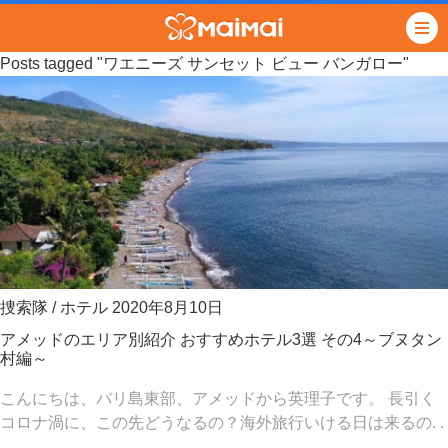
Posts tagged "ワエニーズ サンセット ビュー バンガロー"
捜索隊
/
ホテル
2020年8月10日
アメッドのエリア別紹介 おすすめホテル3選 その4～ブヌタン
村編～
こんにちは、バリ島東部、アメッドから英理子です。 長引く
コロナ渦に、この先どうなるの？海外旅行いける日は来るの. .
.