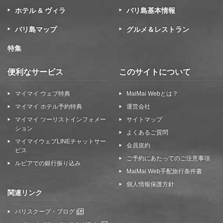
ホテル & ヴィラ
バリ島基本情報
バリ島マップ
グルメ＆レストラン
特集
便利なサービス
このサイトについて
マイマイ ウェブ特典
MaiMai Webとは？
マイマイ ホテル予約特典
運営会社
マイマイ ツーリストインフォメー
サイトマップ
ション
よくあるご質問
マイマイウェブLINEチャットサー
会員規約
ビス
ご予約にあたってのご注意事項
ルピアでの銀行振り込み
MaiMai Web手配旅行条件書
個人情報保護方針
関連リンク
バリスクープ・ブログ