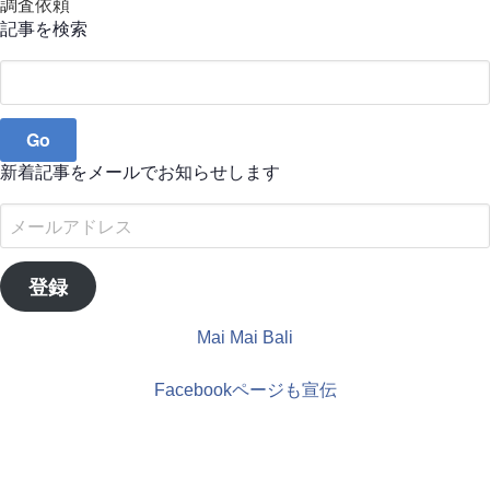
調査依頼
記事を検索
Search
for:
新着記事をメールでお知らせします
メ
ー
ル
登録
ア
ド
Mai Mai Bali
レ
ス
Facebookページも宣伝