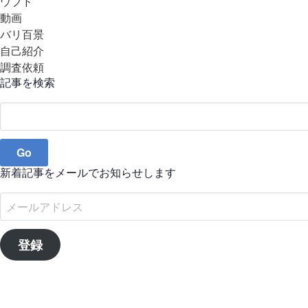
ウブド
動画
バリ百景
自己紹介
調査依頼
記事を検索
Search
for:
新着記事をメールでお知らせします
メ
ー
ル
登録
ア
ド
レ
ス