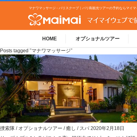
HOME
オプショナルツアー
Posts tagged "マナワマッサージ"
捜索隊
/
オプショナルツアー
/
癒し
/
スパ
2020年2月18日