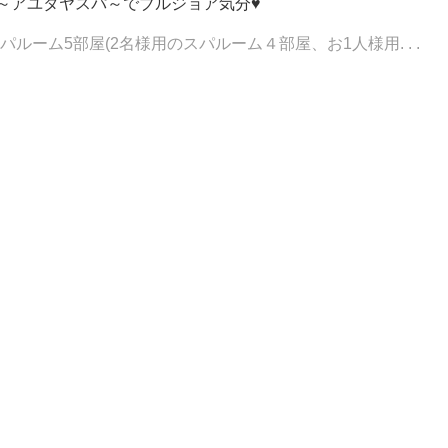
～アユタヤスパ～でブルジョア気分♥
ーム5部屋(2名様用のスパルーム４部屋、お1人様用. . .