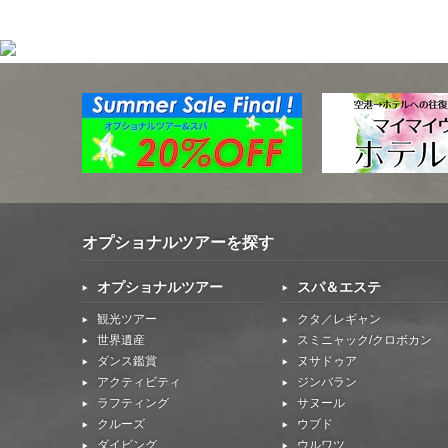
オプショナルツアーを探す
オプショナルツアー
スパ＆エステ
観光ツアー
クタ／レギャン
世界遺産
スミニャック/クロボカン
ダンス鑑賞
ヌサドゥア
アクティビティ
ジンバラン
ラフティング
サヌール
クルーズ
ウブド
ダイビング
ウルワツ