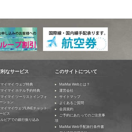
便利なサービス
このサイトについて
マイマイ ウェブ特典
MaiMai Webとは？
マイマイ ホテル予約特典
運営会社
マイマイ ツーリストインフォ
サイトマップ
ーション
よくあるご質問
マイマイウェブLINEチャット
会員規約
ービス
ご予約にあたってのご注意事
ルピアでの銀行振り込み
項
MaiMai Web手配旅行条件書