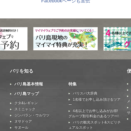
Facebookページも宣伝
バリを知る
バリ島基本情報
特集
バリ島マップ
バリスパ大辞典
1名様でお申し込み頂けるツア
メ
クタ&レギャン
ー
スミニャック
4名以上でお申し込みがお得!
サ
ジンバラン・ウルワツ
グループ割引料金のあるツアー!
ヌサドゥア
バリの観光スポット&スピリチ
サヌール
ュアルスポット