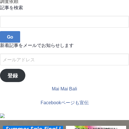
調査依頼
記事を検索
Search
for:
新着記事をメールでお知らせします
メ
ー
ル
登録
ア
ド
Mai Mai Bali
レ
ス
Facebookページも宣伝