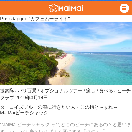
Posts tagged "カフェムーライト"
捜索隊
/
バリ百景
/
オプショナルツアー
/
癒し
/
食べる
/
ビーチ
クラブ
2019年3月14日
ターコイズブルーの海に行きたい人・この指と～まれ～
MaiMaiビーチシャック～
“MaiMaiビーチシャック”ってどこのビーチにあるの？と思いま
すよね。 バリ島といえばよく耳にする「クタ」「. . .