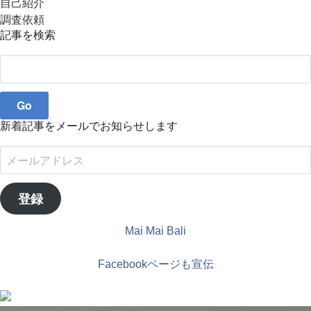
自己紹介
調査依頼
記事を検索
Search
for:
新着記事をメールでお知らせします
メ
ー
ル
登録
ア
ド
Mai Mai Bali
レ
ス
Facebookページも宣伝