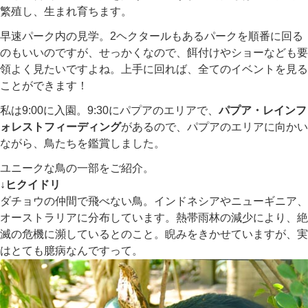
繁殖し、生まれ育ちます。
早速パーク内の見学。2ヘクタールもあるパークを順番に回る
のもいいのですが、せっかくなので、餌付けやショーなども要
領よく見たいですよね。上手に回れば、全てのイベントを見る
ことができます！
私は9:00に入園。9:30にパプアのエリアで、
パプア・レインフ
ォレストフィーディング
があるので、パプアのエリアに向かい
ながら、鳥たちを鑑賞しました。
ユニークな鳥の一部をご紹介。
↓ヒクイドリ
ダチョウの仲間で飛べない鳥。インドネシアやニューギニア、
オーストラリアに分布しています。熱帯雨林の減少により、絶
滅の危機に瀕しているとのこと。睨みをきかせていますが、実
はとても臆病なんですって。