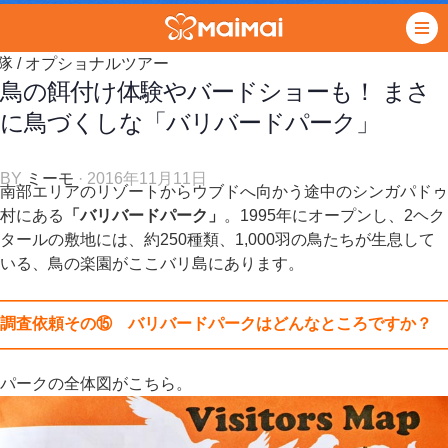
隊
/
オプショナルツアー
鳥の餌付け体験やバードショーも！ まさ
に鳥づくしな「バリバードパーク」
BY
ミーモ
· 2016年11月11日
南部エリアのリゾートからウブドへ向かう途中のシンガパドゥ
村にある
「バリバードパーク」
。1995年にオープンし、2ヘク
タールの敷地には、約250種類、1,000羽の鳥たちが生息して
いる、鳥の楽園がここバリ島にあります。
————————————————————————————
調査依頼その⑮ バリバードパークはどんなところですか？
————————————————————————————
パークの全体図がこちら。