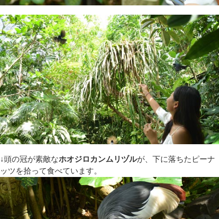
↓頭の冠が素敵な
ホオジロカンムリヅル
が、下に落ちたピーナ
ッツを拾って食べています。