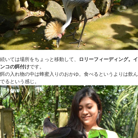
続いては場所をちょっと移動して、
ロリーフィーディング。イ
ンコの餌付け
です。
餌の入れ物の中は蜂蜜入りのおかゆ。食べるというよりは飲ん
でるという感じ。