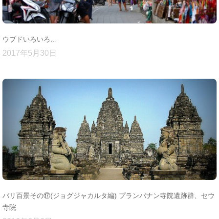
ウブドいろいろ…
2017年5月30日
バリ百景その⑰(ジョグジャカルタ編) プランバナン寺院遺跡群、セウ
寺院