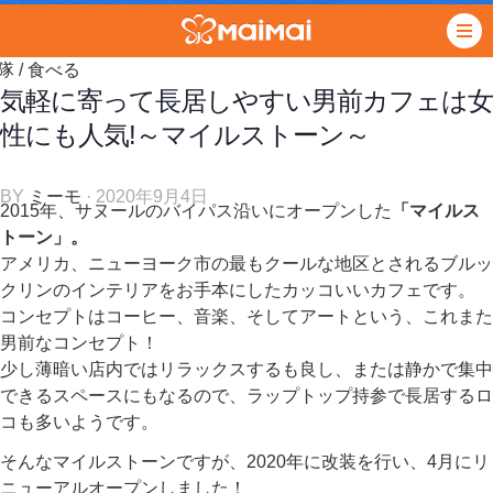
隊
/
食べる
気軽に寄って長居しやすい男前カフェは女
性にも人気!～マイルストーン～
BY
ミーモ
· 2020年9月4日
2015年、サヌールのバイパス沿いにオープンした
「マイルス
トーン」。
アメリカ、ニューヨーク市の最もクールな地区とされるブルッ
クリンのインテリアをお手本にしたカッコいいカフェです。
コンセプトはコーヒー、音楽、そしてアートという、これまた
男前なコンセプト！
少し薄暗い店内ではリラックスするも良し、または静かで集中
できるスペースにもなるので、ラップトップ持参で長居するロ
コも多いようです。
そんなマイルストーンですが、2020年に改装を行い、4月にリ
ニューアルオープンしました！