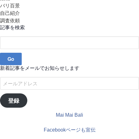
バリ百景
自己紹介
調査依頼
記事を検索
Search
for:
新着記事をメールでお知らせします
メ
ー
ル
登録
ア
ド
Mai Mai Bali
レ
ス
Facebookページも宣伝