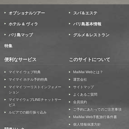
オプショナルツアー
スパ＆エステ
ホテル & ヴィラ
バリ島基本情報
バリ島マップ
グルメ＆レストラン
特集
便利なサービス
このサイトについて
マイマイ ウェブ特典
MaiMai Webとは？
マイマイ ホテル予約特典
運営会社
マイマイ ツーリストインフォメー
サイトマップ
ション
よくあるご質問
マイマイウェブLINEチャットサー
会員規約
ビス
ご予約にあたってのご注意事項
ルピアでの銀行振り込み
MaiMai Web手配旅行条件書
個人情報保護方針