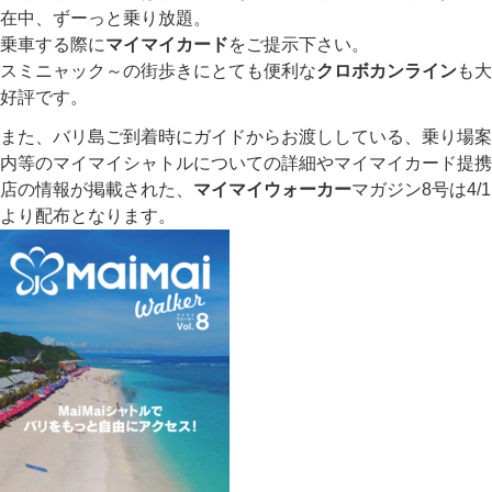
在中、ずーっと乗り放題。
乗車する際に
マイマイカード
をご提示下さい。
スミニャック～の街歩きにとても便利な
クロボカンライン
も大
好評です。
また、バリ島ご到着時にガイドからお渡ししている、乗り場案
内等のマイマイシャトルについての詳細やマイマイカード提携
店の情報が掲載された、
マイマイウォーカー
マガジン8号は4/1
より配布となります。