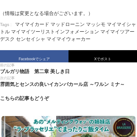
（情報は変更となる場合がございます。）
マイマイカード
マッドローニン
マッシモ
マイマイシャ
Tags :
トル
マイマイツーリストインフォメーション
マイマイツアー
デスク
センセイシャ
マイマイウォーカー
Facebookでシェア
Xでポスト
前の記事
ブルガリ物語 第二章 美しき日
次の記事
雰囲気とセンスの良いイカンバカール店 ～ワルン ミナ～
こちらの記事もどうぞ