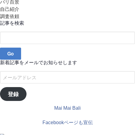
バリ百景
自己紹介
調査依頼
記事を検索
Search
for:
新着記事をメールでお知らせします
メ
ー
ル
登録
ア
ド
Mai Mai Bali
レ
ス
Facebookページも宣伝