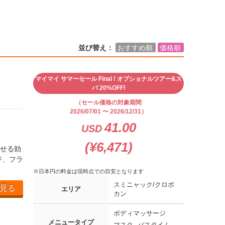
並び替え：
おすすめ順
価格順
マイマイ サマーセール Final ! オプショナルツアー&ス
パ 20%OFF!
（セール価格の対象期間
2026/07/01 〜 2026/12/31）
41.00
USD
(¥6,471)
せる効
ジ、フラ
※日本円の料金は現時点での目安となります
スミニャック/クロボ
見る
エリア
カン
ボディマッサージ
メニュータイプ
マスク
バスタイム