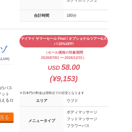
ボディポリッシュ
合計時間
180分
マイマイ サマーセール Final ! オプショナルツアー&ス
パ 20%OFF!
リゾ
（セール価格の対象期間
2026/07/01 〜 2026/12/31）
DALUH)
58.00
USD
(¥9,153)
のバス
※日本円の料金は現時点での目安となります
フット
与えるロ
エリア
ウブド
ボディマッサージ
見る
フットマッサージ
メニュータイプ
フラワーバス