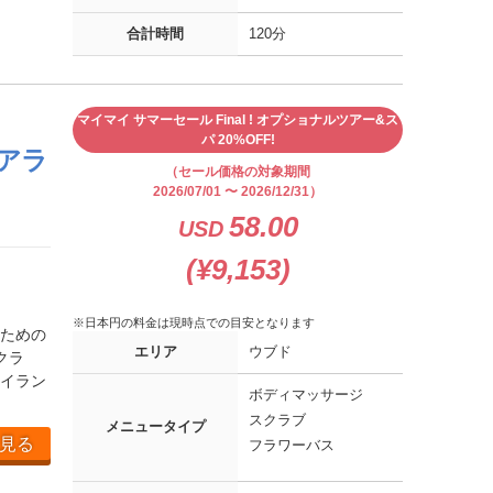
合計時間
120分
マイマイ サマーセール Final ! オプショナルツアー&ス
パ 20%OFF!
 アラ
（セール価格の対象期間
2026/07/01 〜 2026/12/31）
58.00
USD
(¥9,153)
※日本円の料金は現時点での目安となります
ための
エリア
ウブド
クラ
イラン
ボディマッサージ
スクラブ
メニュータイプ
見る
フラワーバス