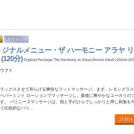
即予約OK
i オリジナルメニュー・ザ ハーモニー アラヤ 
120分)
Original Package The Harmony at Alaya Resort Ubud 120min (
 ウブド
d
ラックスさせて和らげる爽快なフットマッサージ。まず、レモングラス
ペパーミント ローションでマッサージし、最後に爽やかなユーカリの
す。 バリニーズマッサージは、指と手のひらでしっかりと押し刺激を
伝統的なバリ...
詳細を