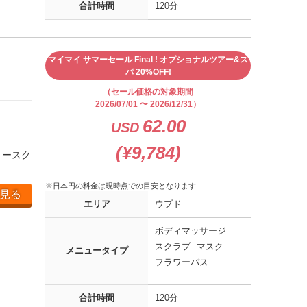
合計時間
120分
マイマイ サマーセール Final ! オプショナルツアー&ス
パ 20%OFF!
（セール価格の対象期間
2026/07/01 〜 2026/12/31）
62.00
USD
(¥9,784)
ィースク
※日本円の料金は現時点での目安となります
見る
エリア
ウブド
ボディマッサージ
スクラブ
マスク
メニュータイプ
フラワーバス
合計時間
120分