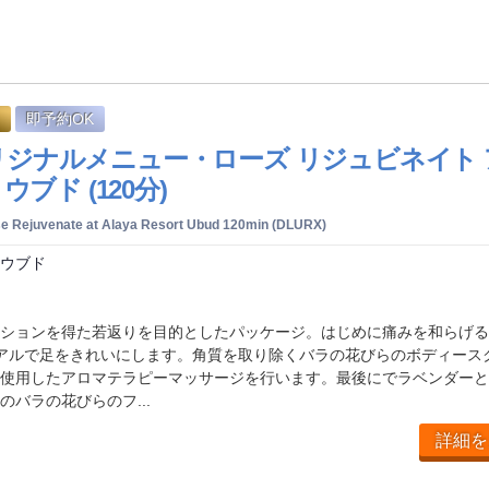
即予約OK
i オリジナルメニュー・ローズ リジュビネイト
ウブド (120分)
se Rejuvenate at Alaya Resort Ubud 120min (DLURX)
 ウブド
d
ションを得た若返りを目的としたパッケージ。はじめに痛みを和らげる
ュアルで足をきれいにします。角質を取り除くバラの花びらのボディース
使用したアロマテラピーマッサージを行います。最後にでラベンダーと
バラの花びらのフ...
詳細を