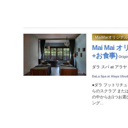
MaiMaiオリジナル
Mai Mai
+お食事)
Origi
ダラ スパ at アラヤ
DaLa Spa at Alaya Ubu
●ダラ フットリチュ
らのスクラブ または
の中からお1つお選
ング...