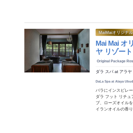
MaiMaiオリジナル
Mai Ma
ヤ リゾート 
Original Package Ro
ダラ スパ at アラヤ
DaLa Spa at Alaya Ubu
バラにインスピレー
ダラ フット リチ
ブ、ローズオイルを
イランオイルの香りの