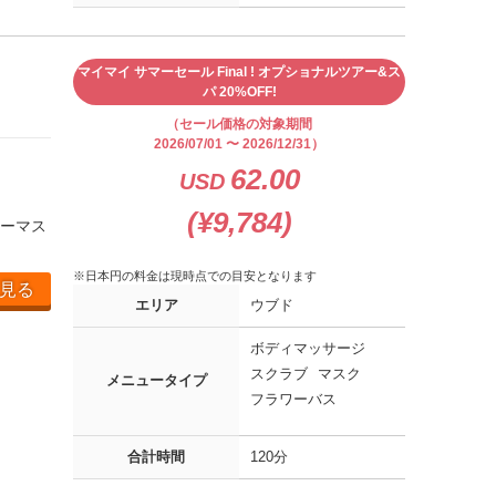
マイマイ サマーセール Final ! オプショナルツアー&ス
パ 20%OFF!
（セール価格の対象期間
2026/07/01 〜 2026/12/31）
62.00
USD
(¥9,784)
ィーマス
※日本円の料金は現時点での目安となります
見る
エリア
ウブド
ボディマッサージ
スクラブ
マスク
メニュータイプ
フラワーバス
合計時間
120分