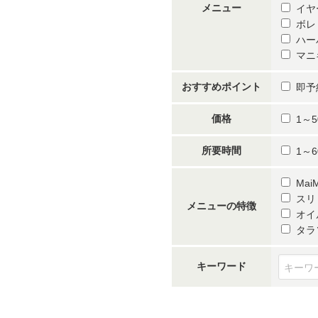
メニュー
イヤ
ボレ
ハー
マニ
おすすめポイント
即予
価格
1～5
所要時間
1～6
Ma
スリ
メニューの特徴
オイ
タラ
キーワード