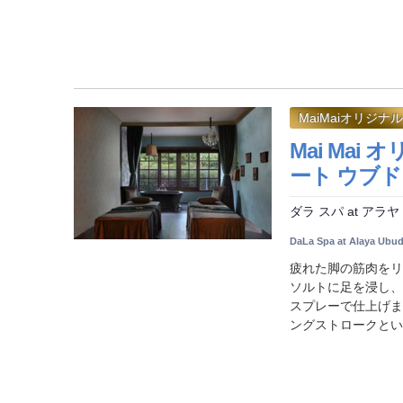
MaiMaiオリジナル
Mai Ma
ート ウブド (
ダラ スパ at アラヤ
DaLa Spa at Alaya Ubu
疲れた脚の筋肉をリ
ソルトに足を浸し、
スプレーで仕上げま
ングストロークという