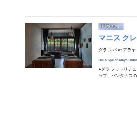
即予約OK
マニス クレポ
ダラ スパ at アラヤ
DaLa Spa at Alaya Ubu
●ダラ フットリチ
ラブ、パンダナスの