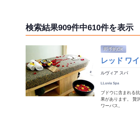
検索結果
909件中610
件を表示
即予約OK
レッド ワイン
ルヴィア スパ
LLuvia Spa
ブドウに含まれる抗
果があります。 贅
ワーバス。