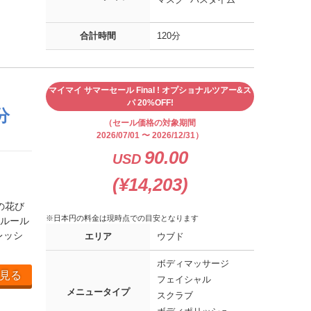
合計時間
120分
マイマイ サマーセール Final ! オプショナルツアー&ス
パ 20%OFF!
分
（セール価格の対象期間
2026/07/01 〜 2026/12/31）
90.00
USD
(¥14,203)
の花び
※日本円の料金は現時点での目安となります
ルルール
レッシ
エリア
ウブド
ボディマッサージ
見る
フェイシャル
メニュータイプ
スクラブ